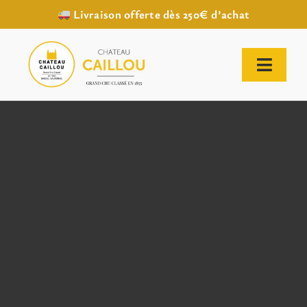
Livraison offerte dès 250€ d’achat
Passer
au
contenu
Toggl
Naviga
ACCUEIL
NOTRE HISTOIRE
NOTRE VIGNOBLE
NOS VINS