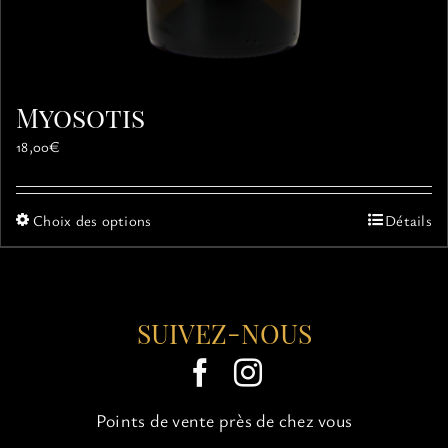
Myosotis
18,00
€
Ce
Choix des options
Détails
produit
a
plusieurs
variations.
SUIVEZ-NOUS
Les
options
peuvent
être
choisies
Points de vente près de chez vous
sur