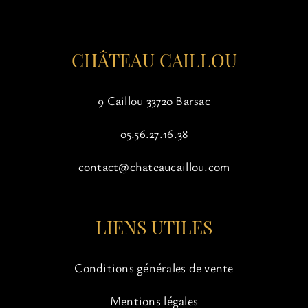
la
page
du
CHÂTEAU CAILLOU
produit
9 Caillou 33720 Barsac
05.56.27.16.38
contact@chateaucaillou.com
LIENS UTILES
Conditions générales de vente
Mentions légales