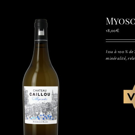
Myoso
18,00
€
Issu à 100 % de
minéralité, rel