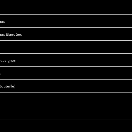
aux
ux Blanc Sec
Sauvignon
%
Bouteille)