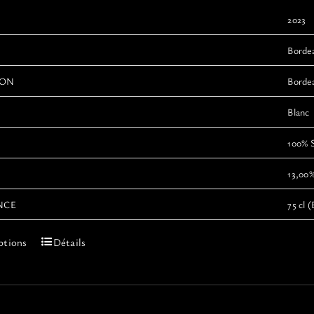
2023
Borde
ION
Bordea
Blanc
100% 
13,00
NCE
75 cl (
Ce
ptions
Détails
produit
a
plusieurs
variations.