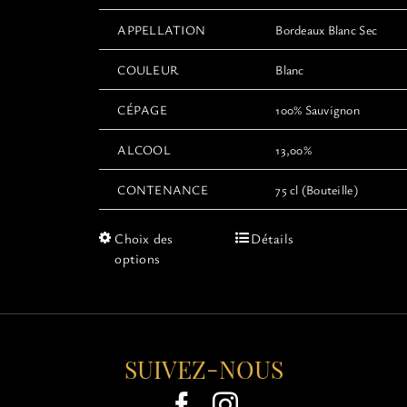
APPELLATION
Bordeaux Blanc Sec
COULEUR
Blanc
CÉPAGE
100% Sauvignon
ALCOOL
13,00%
CONTENANCE
75 cl (Bouteille)
Ce
Choix des
Détails
produit
options
a
plusieurs
variations.
Les
options
SUIVEZ-NOUS
peuvent
être