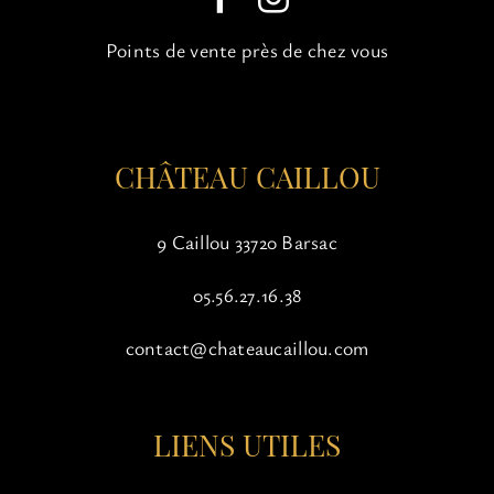
choisies
sur
Points de vente près de chez vous
la
page
du
produit
CHÂTEAU CAILLOU
9 Caillou 33720 Barsac
05.56.27.16.38
contact@chateaucaillou.com
LIENS UTILES