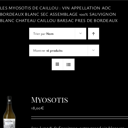
VISITES
LES MYOSOTIS DE CAILLOU : VIN APPELLATION AOC
BORDEAUX BLANC SEC ASSEMBLAGE 100% SAUVIGNON
BLANC CHATEAU CAILLOU BARSAC PRES DE BORDEAUX
OFFRIR UNE EXPERIENCE
Trier par
Nom
BOUTIQUE EN LIGNE
Montrer
16 produits
ACTUALITÉS
CONTACT
Myosotis
MON PANIER
18,00
€
Issu à 100 % de Sauvignon, notre grand vin blanc sec