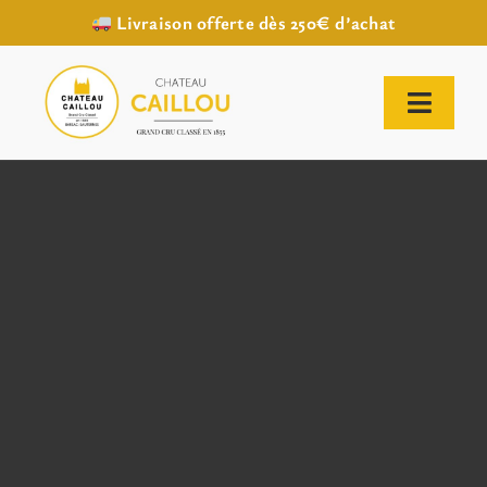
Livraison offerte dès 250€ d’achat
Passer
au
contenu
Toggl
Naviga
ACCUEIL
NOTRE HISTOIRE
NOTRE VIGNOBLE
NOS VINS