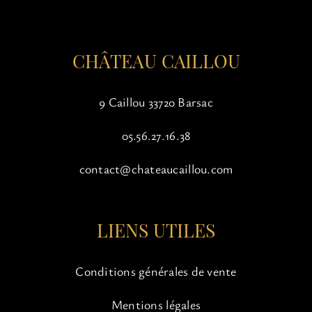
la
page
du
CHÂTEAU CAILLOU
produit
9 Caillou 33720 Barsac
05.56.27.16.38
contact@chateaucaillou.com
LIENS UTILES
Conditions générales de vente
Mentions légales