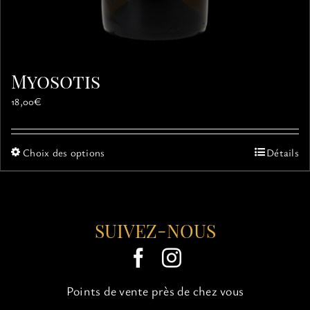
Myosotis
18,00
€
Ce
Choix des options
Détails
produit
a
plusieurs
variations.
SUIVEZ-NOUS
Les
options
peuvent
être
choisies
Points de vente près de chez vous
sur