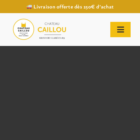
Livraison offerte dès 250€ d’achat
Passer
au
contenu
Toggl
Naviga
ACCUEIL
NOTRE HISTOIRE
NOTRE VIGNOBLE
NOS VINS