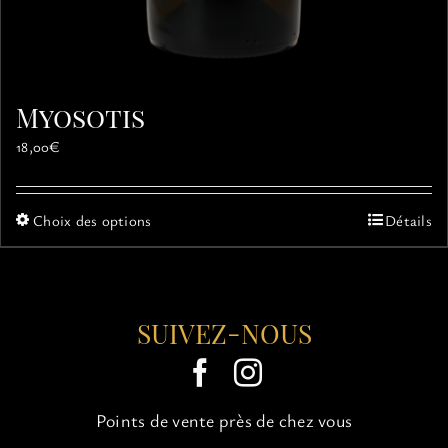
Myosotis
18,00
€
Ce
Choix des options
Détails
produit
a
plusieurs
variations.
SUIVEZ-NOUS
Les
options
peuvent
être
choisies
Points de vente près de chez vous
sur