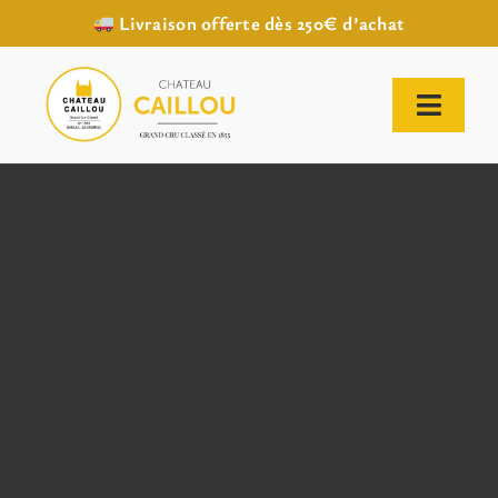
Livraison offerte dès 250€ d’achat
Passer
au
contenu
Toggl
Naviga
ACCUEIL
NOTRE HISTOIRE
NOTRE VIGNOBLE
NOS VINS