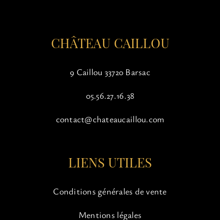
la
page
du
CHÂTEAU CAILLOU
produit
9 Caillou 33720 Barsac
05.56.27.16.38
contact@chateaucaillou.com
LIENS UTILES
Conditions générales de vente
Mentions légales