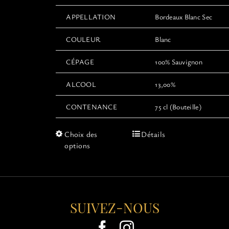
APPELLATION
Bordeaux Blanc Sec
COULEUR
Blanc
CÉPAGE
100% Sauvignon
ALCOOL
13,00%
CONTENANCE
75 cl (Bouteille)
Ce
Choix des
Détails
produit
options
a
plusieurs
variations.
Les
options
SUIVEZ-NOUS
peuvent
être