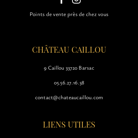
choisies
sur
Points de vente près de chez vous
la
page
du
produit
CHÂTEAU CAILLOU
9 Caillou 33720 Barsac
05.56.27.16.38
contact@chateaucaillou.com
LIENS UTILES