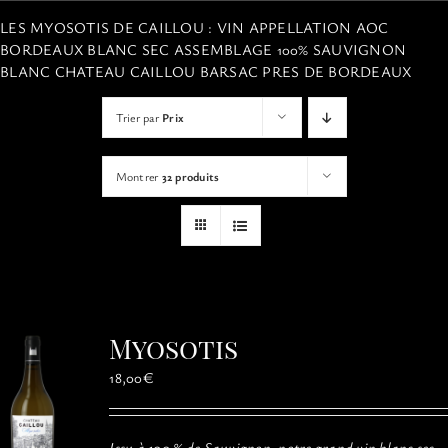
VISITES
LES MYOSOTIS DE CAILLOU : VIN APPELLATION AOC
BORDEAUX BLANC SEC ASSEMBLAGE 100% SAUVIGNON
BLANC CHATEAU CAILLOU BARSAC PRES DE BORDEAUX
OFFRIR UNE EXPERIENCE
Trier par
Prix
BOUTIQUE EN LIGNE
Montrer
32 produits
ACTUALITÉS
CONTACT
Myosotis
MON PANIER
18,00
€
Issu à 100 % de Sauvignon, notre grand vin blanc sec