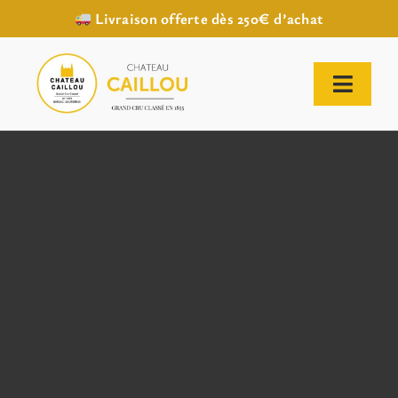
Livraison offerte dès 250€ d’achat
Passer
au
contenu
Toggl
Naviga
ACCUEIL
NOTRE HISTOIRE
NOTRE VIGNOBLE
NOS VINS