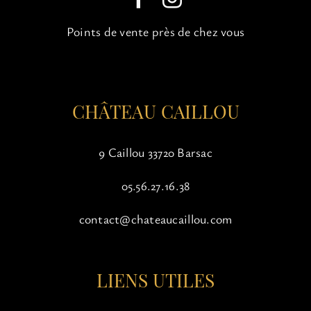
choisies
sur
Points de vente près de chez vous
la
page
du
produit
CHÂTEAU CAILLOU
9 Caillou 33720 Barsac
05.56.27.16.38
contact@chateaucaillou.com
LIENS UTILES