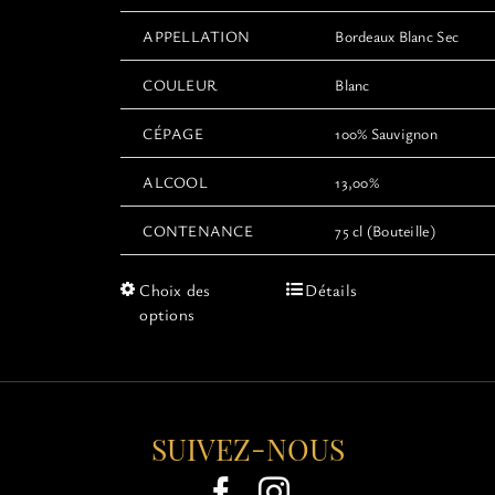
APPELLATION
Bordeaux Blanc Sec
COULEUR
Blanc
CÉPAGE
100% Sauvignon
ALCOOL
13,00%
CONTENANCE
75 cl (Bouteille)
Ce
Choix des
Détails
produit
options
a
plusieurs
variations.
Les
options
SUIVEZ-NOUS
peuvent
être