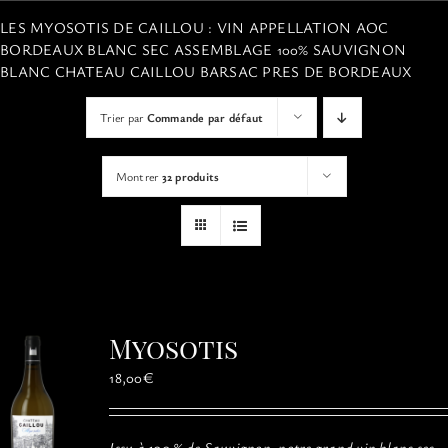
VISITES
LES MYOSOTIS DE CAILLOU : VIN APPELLATION AOC
BORDEAUX BLANC SEC ASSEMBLAGE 100% SAUVIGNON
BLANC CHATEAU CAILLOU BARSAC PRES DE BORDEAUX
OFFRIR UNE EXPERIENCE
Trier par
Commande par défaut
BOUTIQUE EN LIGNE
Montrer
32 produits
ACTUALITÉS
CONTACT
Myosotis
MON PANIER
18,00
€
Issu à 100 % de Sauvignon, notre grand vin blanc sec