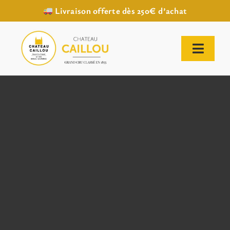
Livraison offerte dès 250€ d’achat
Passer
au
contenu
Toggl
Naviga
ACCUEIL
NOTRE HISTOIRE
NOTRE VIGNOBLE
NOS VINS