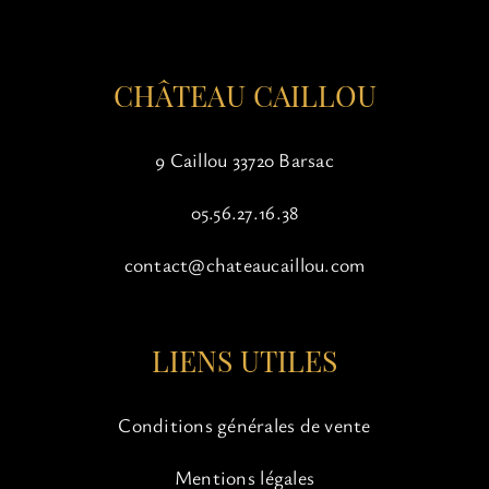
la
page
du
CHÂTEAU CAILLOU
produit
9 Caillou 33720 Barsac
05.56.27.16.38
contact@chateaucaillou.com
LIENS UTILES
Conditions générales de vente
Mentions légales