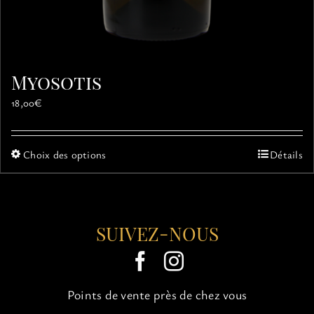
Myosotis
18,00
€
Ce
Choix des options
Détails
produit
a
plusieurs
variations.
SUIVEZ-NOUS
Les
options
peuvent
être
choisies
Points de vente près de chez vous
sur