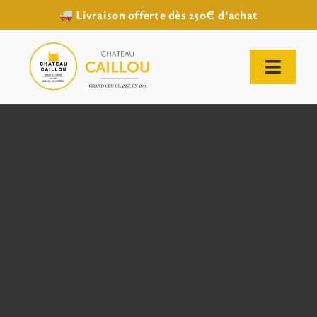
Livraison offerte dès 250€ d’achat
Passer
au
contenu
Toggl
Naviga
ACCUEIL
NOTRE HISTOIRE
NOTRE VIGNOBLE
NOS VINS