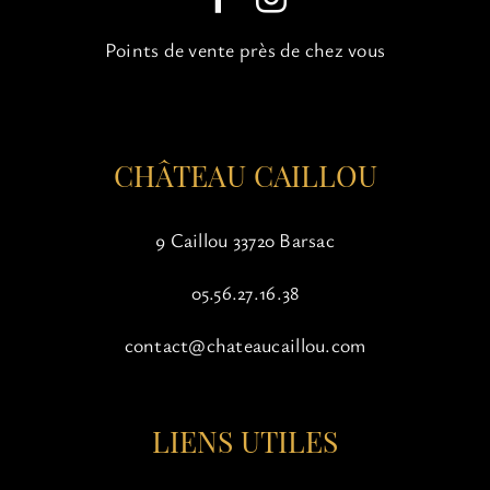
choisies
sur
Points de vente près de chez vous
la
page
du
produit
CHÂTEAU CAILLOU
9 Caillou 33720 Barsac
05.56.27.16.38
contact@chateaucaillou.com
LIENS UTILES