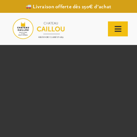
Livraison offerte dès 250€ d’achat
Passer
au
contenu
Toggl
Naviga
ACCUEIL
NOTRE HISTOIRE
NOTRE VIGNOBLE
NOS VINS