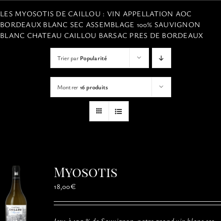
VISITES
LES MYOSOTIS DE CAILLOU : VIN APPELLATION AOC
BORDEAUX BLANC SEC ASSEMBLAGE 100% SAUVIGNON
BLANC CHATEAU CAILLOU BARSAC PRES DE BORDEAUX
OFFRIR UNE EXPERIENCE
Trier par
Popularité
BOUTIQUE EN LIGNE
Montrer
16 produits
ACTUALITÉS
CONTACT
Myosotis
MON PANIER
18,00
€
Issu à 100 % de Sauvignon, notre grand vin blanc sec