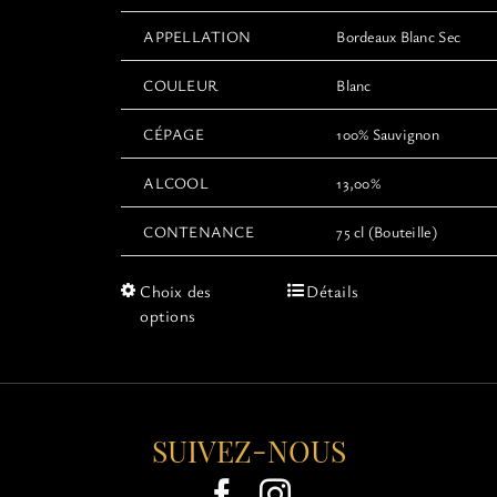
APPELLATION
Bordeaux Blanc Sec
COULEUR
Blanc
CÉPAGE
100% Sauvignon
ALCOOL
13,00%
CONTENANCE
75 cl (Bouteille)
Ce
Choix des
Détails
produit
options
a
plusieurs
variations.
Les
options
SUIVEZ-NOUS
peuvent
être