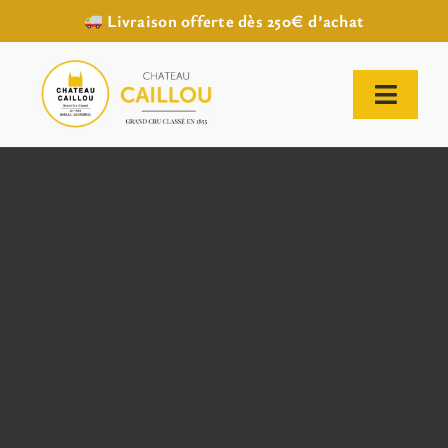
Livraison offerte dès 250€ d’achat
Passer
au
contenu
Toggl
Naviga
ACCUEIL
NOTRE HISTOIRE
NOTRE VIGNOBLE
NOS VINS