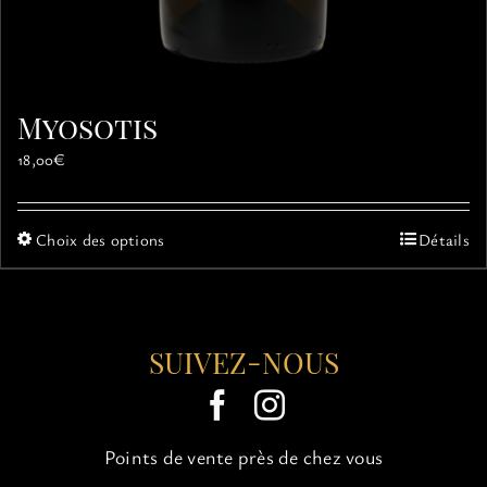
Myosotis
18,00
€
Ce
Choix des options
Détails
produit
a
plusieurs
variations.
SUIVEZ-NOUS
Les
options
peuvent
être
choisies
Points de vente près de chez vous
sur