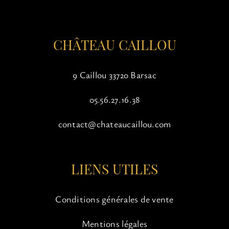
la
page
du
CHÂTEAU CAILLOU
produit
9 Caillou 33720 Barsac
05.56.27.16.38
contact@chateaucaillou.com
LIENS UTILES
Conditions générales de vente
Mentions légales