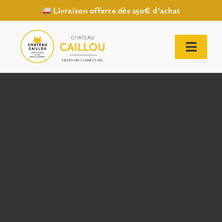
Livraison offerte dès 250€ d’achat
Passer
au
contenu
Toggl
Naviga
ACCUEIL
NOTRE HISTOIRE
NOTRE VIGNOBLE
NOS VINS