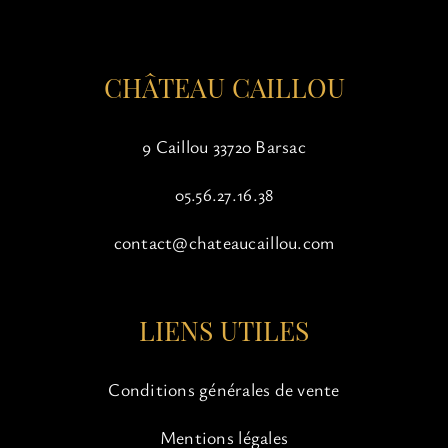
la
page
du
CHÂTEAU CAILLOU
produit
9 Caillou 33720 Barsac
05.56.27.16.38
contact@chateaucaillou.com
LIENS UTILES
Conditions générales de vente
Mentions légales