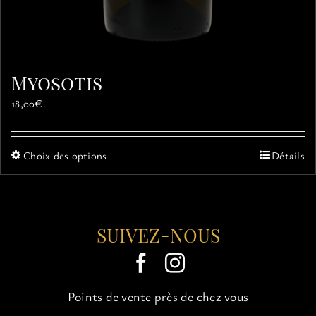
Myosotis
18,00
€
Ce
Choix des options
Détails
produit
a
plusieurs
variations.
SUIVEZ-NOUS
Les
options
peuvent
être
choisies
Points de vente près de chez vous
sur