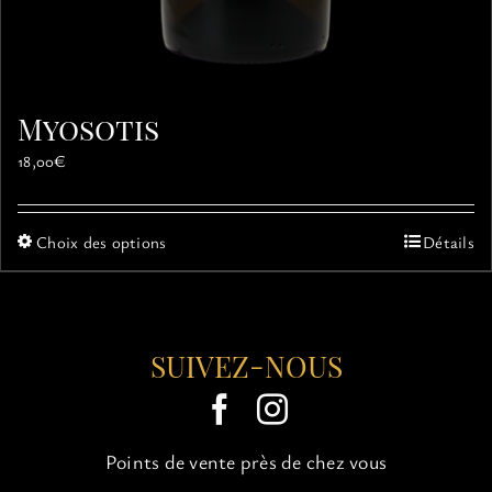
Myosotis
18,00
€
Ce
Choix des options
Détails
produit
a
plusieurs
variations.
SUIVEZ-NOUS
Les
options
peuvent
être
choisies
Points de vente près de chez vous
sur