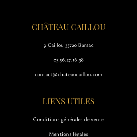
la
page
du
CHÂTEAU CAILLOU
produit
9 Caillou 33720 Barsac
05.56.27.16.38
contact@chateaucaillou.com
LIENS UTILES
Conditions générales de vente
Mentions légales