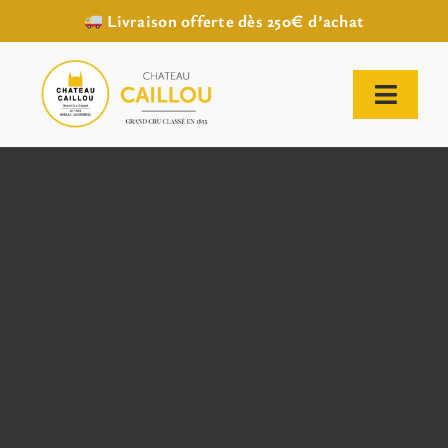
Livraison offerte dès 250€ d’achat
Passer
au
contenu
Toggl
Naviga
ACCUEIL
NOTRE HISTOIRE
NOTRE VIGNOBLE
NOS VINS