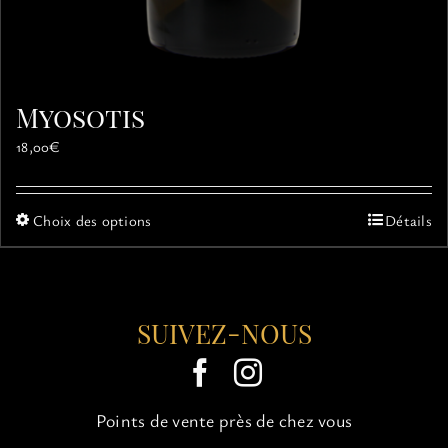
Myosotis
18,00
€
Ce
Choix des options
Détails
produit
a
plusieurs
variations.
SUIVEZ-NOUS
Les
options
peuvent
être
choisies
Points de vente près de chez vous
sur