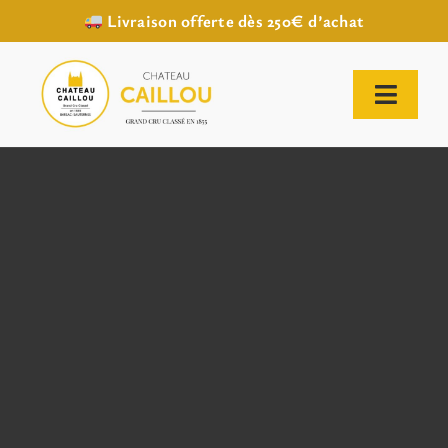
Livraison offerte dès 250€ d’achat
Passer
au
contenu
Toggl
Naviga
ACCUEIL
NOTRE HISTOIRE
NOTRE VIGNOBLE
NOS VINS