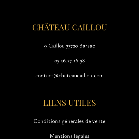
la
page
du
CHÂTEAU CAILLOU
produit
9 Caillou 33720 Barsac
05.56.27.16.38
contact@chateaucaillou.com
LIENS UTILES
Conditions générales de vente
Mentions légales