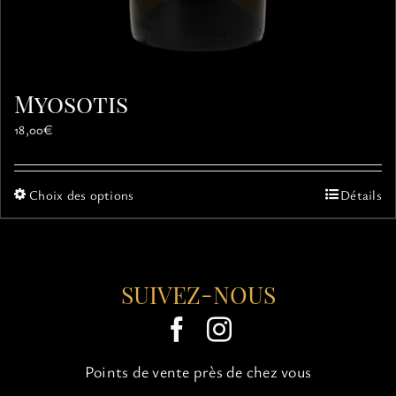
Myosotis
18,00
€
Ce
Choix des options
Détails
produit
a
plusieurs
variations.
SUIVEZ-NOUS
Les
options
peuvent
être
choisies
Points de vente près de chez vous
sur