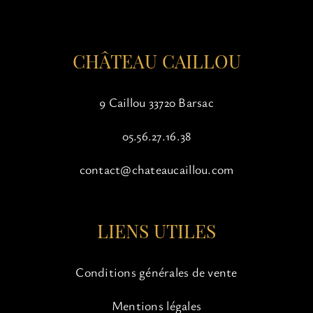
la
page
du
CHÂTEAU CAILLOU
produit
9 Caillou 33720 Barsac
05.56.27.16.38
contact@chateaucaillou.com
LIENS UTILES
Conditions générales de vente
Mentions légales