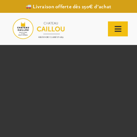
Livraison offerte dès 250€ d’achat
Passer
au
contenu
Toggl
Naviga
ACCUEIL
NOTRE HISTOIRE
NOTRE VIGNOBLE
NOS VINS