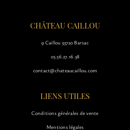
la
page
du
CHÂTEAU CAILLOU
produit
9 Caillou 33720 Barsac
05.56.27.16.38
contact@chateaucaillou.com
LIENS UTILES
Conditions générales de vente
Mentions légales