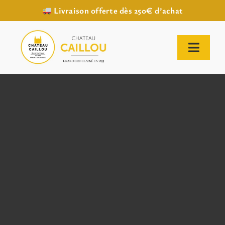
Livraison offerte dès 250€ d’achat
Passer
au
contenu
Toggl
Naviga
ACCUEIL
NOTRE HISTOIRE
NOTRE VIGNOBLE
NOS VINS