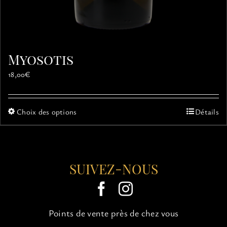
Myosotis
18,00
€
Ce
Choix des options
Détails
produit
a
plusieurs
variations.
SUIVEZ-NOUS
Les
options
peuvent
être
choisies
Points de vente près de chez vous
sur