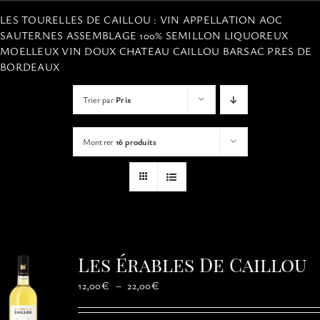
VISITES
LES TOURELLES DE CAILLOU : VIN APPELLATION AOC
SAUTERNES ASSEMBLAGE 100% SEMILLON LIQUOREUX
MOELLEUX VIN DOUX CHATEAU CAILLOU BARSAC PRES DE
OFFRIR UNE EXPERIENCE
BORDEAUX
Trier par
Prix
BOUTIQUE EN LIGNE
Montrer
16 produits
ACTUALITÉS
CONTACT
MON PANIER
Les Érables De Caillou
Plage
12,00
€
–
22,00
€
de
prix :