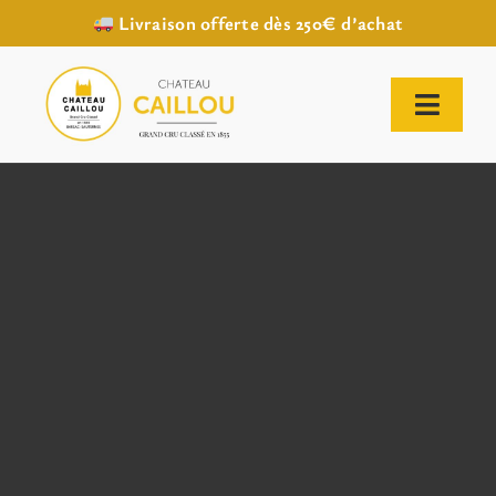
Livraison offerte dès 250€ d’achat
Passer
au
contenu
Toggl
Naviga
ACCUEIL
NOTRE HISTOIRE
NOTRE VIGNOBLE
NOS VINS