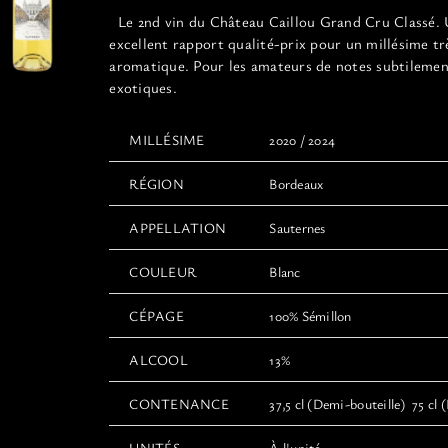
12,00€
Le 2nd vin du Château Caillou Grand Cru Classé.
à
excellent rapport qualité-prix pour un millésime tr
22,00€
aromatique. Pour les amateurs de notes subtileme
exotiques.
MILLÉSIME
2020 / 2024
RÉGION
Bordeaux
APPELLATION
Sauternes
COULEUR
Blanc
CÉPAGE
100% Sémillon
ALCOOL
13%
CONTENANCE
37,5 cl (Demi-bouteille) 75 cl (
UNITÉS
À l'unité