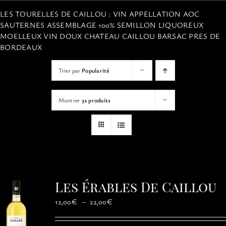
VISITES
LES TOURELLES DE CAILLOU : VIN APPELLATION AOC
SAUTERNES ASSEMBLAGE 100% SEMILLON LIQUOREUX
MOELLEUX VIN DOUX CHATEAU CAILLOU BARSAC PRES DE
OFFRIR UNE EXPERIENCE
BORDEAUX
Trier par
Popularité
BOUTIQUE EN LIGNE
Montrer
32 produits
ACTUALITÉS
CONTACT
MON PANIER
Les Érables De Caillou
Plage
12,00
€
–
22,00
€
de
prix :