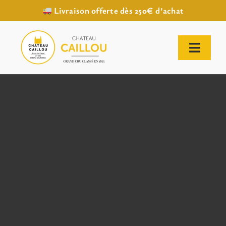
Livraison offerte dès 250€ d’achat
Passer
au
contenu
Toggl
Naviga
ACCUEIL
NOTRE HISTOIRE
NOTRE VIGNOBLE
NOS VINS