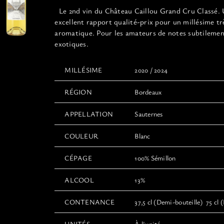
12,00€
Le 2nd vin du Château Caillou Grand Cru Classé.
à
excellent rapport qualité-prix pour un millésime tr
22,00€
aromatique. Pour les amateurs de notes subtileme
exotiques.
MILLÉSIME
2020 / 2024
RÉGION
Bordeaux
APPELLATION
Sauternes
COULEUR
Blanc
CÉPAGE
100% Sémillon
ALCOOL
13%
CONTENANCE
37,5 cl (Demi-bouteille) 75 cl (
UNITÉS
À l'unité