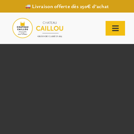
Livraison offerte dès 250€ d’achat
Passer
au
contenu
Toggl
Naviga
ACCUEIL
NOTRE HISTOIRE
NOTRE VIGNOBLE
NOS VINS