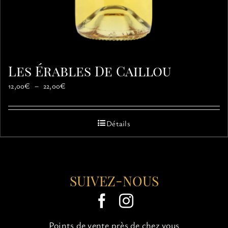
Les Érables De Caillou
Plage
12,00
€
–
22,00
€
de
prix :
12,00€
Détails
à
22,00€
SUIVEZ-NOUS
Points de vente près de chez vous