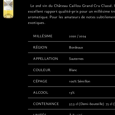
12,00€
Le 2nd vin du Château Caillou Grand Cru Classé.
à
excellent rapport qualité-prix pour un millésime tr
22,00€
aromatique. Pour les amateurs de notes subtileme
exotiques.
MILLÉSIME
2020 / 2024
RÉGION
Bordeaux
APPELLATION
Sauternes
COULEUR
Blanc
CÉPAGE
100% Sémillon
ALCOOL
13%
CONTENANCE
37,5 cl (Demi-bouteille) 75 cl (
UNITÉS
À l'unité