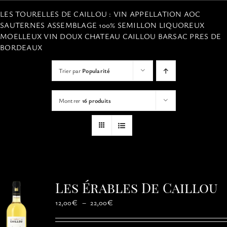
VISITES
LES TOURELLES DE CAILLOU : VIN APPELLATION AOC
SAUTERNES ASSEMBLAGE 100% SEMILLON LIQUOREUX
MOELLEUX VIN DOUX CHATEAU CAILLOU BARSAC PRES DE
OFFRIR UNE EXPERIENCE
BORDEAUX
Trier par
Popularité
BOUTIQUE EN LIGNE
Montrer
16 produits
ACTUALITÉS
CONTACT
MON PANIER
Les Érables De Caillou
Plage
12,00
€
–
22,00
€
de
prix :