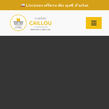
Livraison offerte dès 250€ d’achat
Passer
au
contenu
Toggl
Naviga
ACCUEIL
NOTRE HISTOIRE
NOTRE VIGNOBLE
NOS VINS