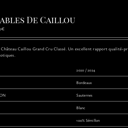
rables De Caillou
Plage
0
€
de
prix :
12,00€
Château Caillou Grand Cru Classé. Un excellent rapport qualité-pr
à
otiques.
22,00€
2020 / 2024
Bordeaux
ION
Sauternes
Blanc
100% Sémillon