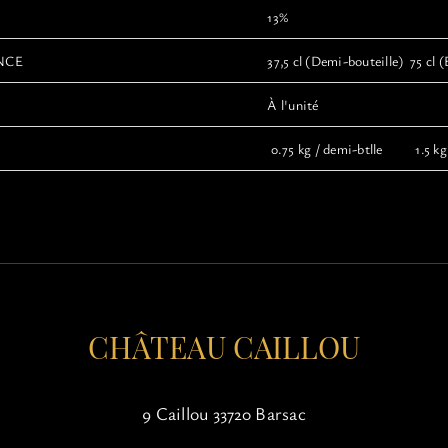
13%
NCE
37,5 cl (Demi-bouteille) 75 cl (
À l'unité
0.75 kg / demi-btlle 1.5 kg 
CHÂTEAU CAILLOU
9 Caillou 33720 Barsac