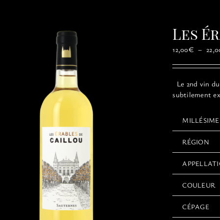
Les É
12,00
€
–
22,0
Le 2nd vin du 
subtilement ex
MILLÉSIME
RÉGION
APPELLAT
COULEUR
CÉPAGE