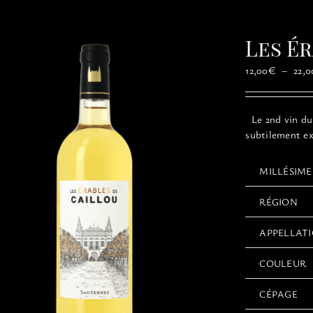
Les É
12,00
€
–
22,0
Le 2nd vin du 
subtilement ex
MILLÉSIME
RÉGION
APPELLAT
COULEUR
CÉPAGE