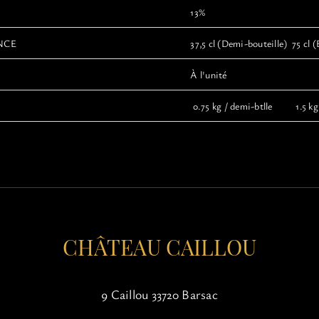
13%
NCE
37,5 cl (Demi-bouteille) 75 cl (
À l'unité
0.75 kg / demi-btlle 1.5 kg 
CHÂTEAU CAILLOU
9 Caillou 33720 Barsac