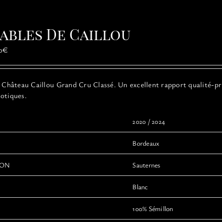
rables De Caillou
Plage
0
€
de
prix :
12,00€
Château Caillou Grand Cru Classé. Un excellent rapport qualité-pr
à
otiques.
22,00€
2020 / 2024
Bordeaux
ION
Sauternes
Blanc
100% Sémillon