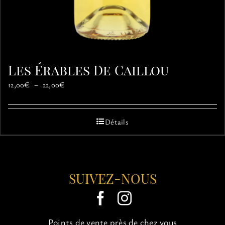
Les Érables De Caillou
Plage
12,00
€
–
22,00
€
de
prix :
12,00€
Détails
à
22,00€
SUIVEZ-NOUS
Points de vente près de chez vous