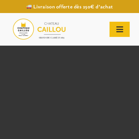
Livraison offerte dès 250€ d’achat
Passer
au
contenu
Toggl
Naviga
ACCUEIL
NOTRE HISTOIRE
NOTRE VIGNOBLE
NOS VINS