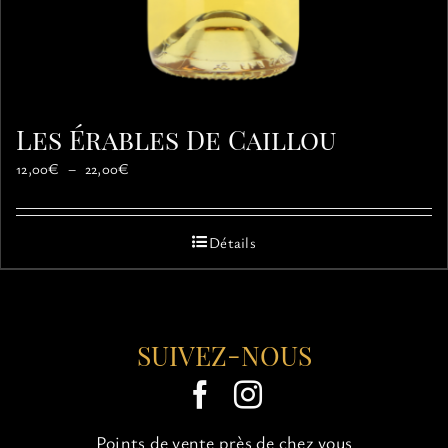
Les Érables De Caillou
Plage
12,00
€
–
22,00
€
de
prix :
12,00€
Détails
à
22,00€
SUIVEZ-NOUS
Points de vente près de chez vous