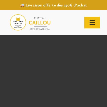
Livraison offerte dès 250€ d’achat
Passer
au
contenu
Toggl
Naviga
ACCUEIL
NOTRE HISTOIRE
NOTRE VIGNOBLE
NOS VINS