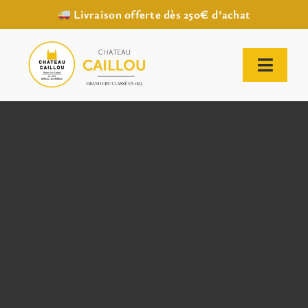
Livraison offerte dès 250€ d’achat
Passer
au
contenu
Toggl
Naviga
ACCUEIL
NOTRE HISTOIRE
NOTRE VIGNOBLE
NOS VINS