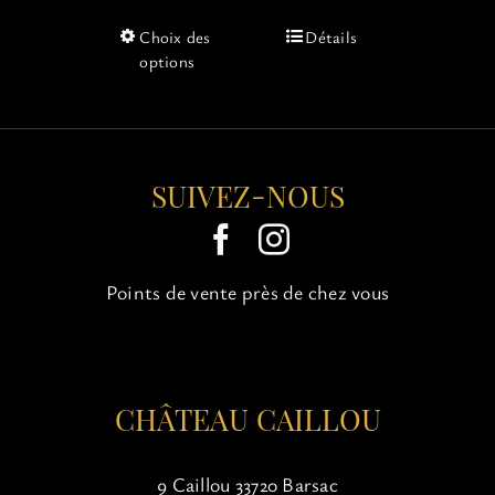
Ce
Choix des
Détails
produit
options
a
plusieurs
variations.
Les
options
SUIVEZ-NOUS
peuvent
être
choisies
sur
Points de vente près de chez vous
la
page
du
produit
CHÂTEAU CAILLOU
9 Caillou 33720 Barsac