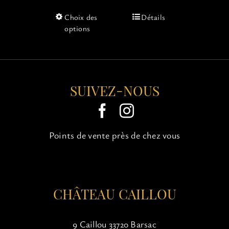
Ce
Choix des
Détails
produit
options
a
plusieurs
variations.
Les
options
SUIVEZ-NOUS
peuvent
être
choisies
sur
Points de vente près de chez vous
la
page
du
produit
CHÂTEAU CAILLOU
9 Caillou 33720 Barsac