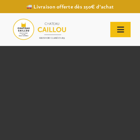
Livraison offerte dès 250€ d’achat
Passer
au
contenu
Toggl
Naviga
ACCUEIL
NOTRE HISTOIRE
NOTRE VIGNOBLE
NOS VINS