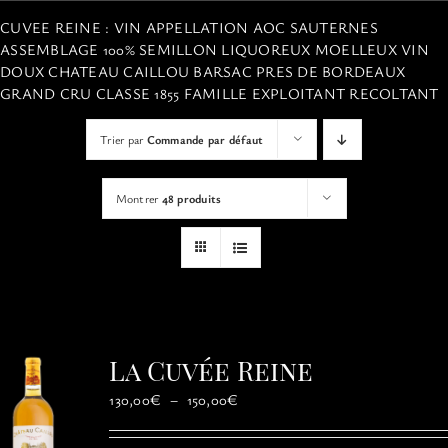
VISITES
CUVEE REINE : VIN APPELLATION AOC SAUTERNES
ASSEMBLAGE 100% SEMILLON LIQUOREUX MOELLEUX VIN
DOUX CHATEAU CAILLOU BARSAC PRES DE BORDEAUX
OFFRIR UNE EXPERIENCE
GRAND CRU CLASSE 1855 FAMILLE EXPLOITANT RECOLTANT
Trier par
Commande par défaut
BOUTIQUE EN LIGNE
Montrer
48 produits
ACTUALITÉS
CONTACT
MON PANIER
La Cuvée Reine
Plage
130,00
€
–
150,00
€
de
prix :