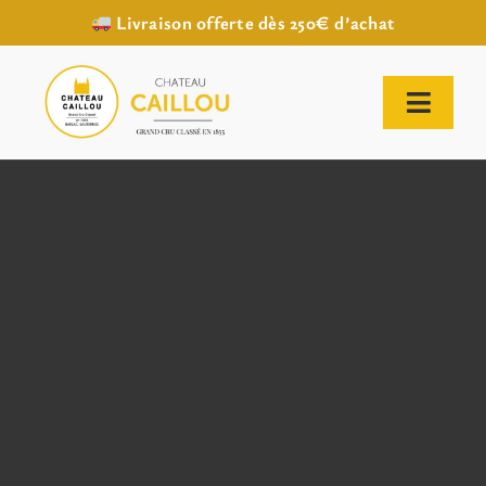
Livraison offerte dès 250€ d’achat
Passer
au
contenu
Toggl
Naviga
ACCUEIL
NOTRE HISTOIRE
NOTRE VIGNOBLE
NOS VINS