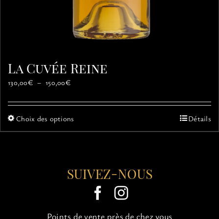
La Cuvée Reine
Plage
130,00
€
–
150,00
€
de
prix :
130,00€
Ce
Choix des options
Détails
à
produit
150,00€
a
plusieurs
variations.
SUIVEZ-NOUS
Les
options
peuvent
être
choisies
Points de vente près de chez vous