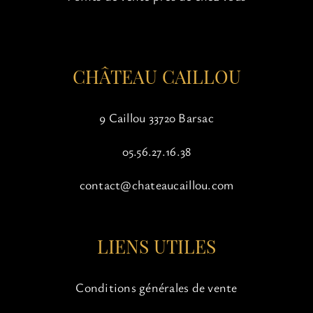
sur
la
page
du
CHÂTEAU CAILLOU
produit
9 Caillou 33720 Barsac
05.56.27.16.38
contact@chateaucaillou.com
LIENS UTILES
Conditions générales de vente