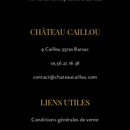
sur
la
page
du
CHÂTEAU CAILLOU
produit
9 Caillou 33720 Barsac
05.56.27.16.38
contact@chateaucaillou.com
LIENS UTILES
Conditions générales de vente