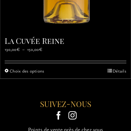
La Cuvée Reine
Plage
130,00
€
–
150,00
€
de
prix :
130,00€
Ce
Choix des options
Détails
à
produit
150,00€
a
plusieurs
variations.
SUIVEZ-NOUS
Les
options
peuvent
être
choisies
Points de vente près de chez vous