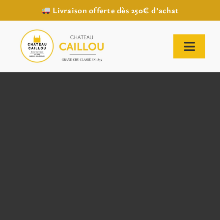
Livraison offerte dès 250€ d’achat
Passer
au
contenu
Toggl
Naviga
ACCUEIL
NOTRE HISTOIRE
NOTRE VIGNOBLE
NOS VINS