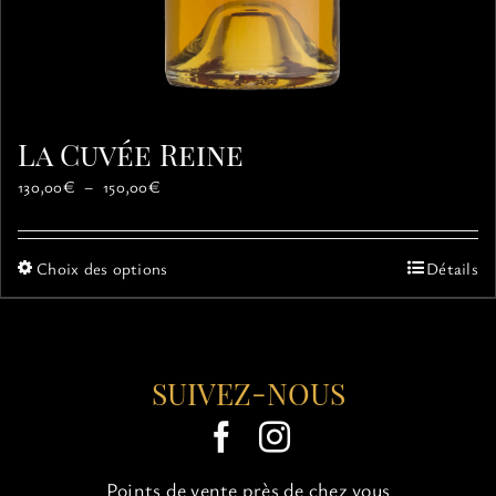
La Cuvée Reine
Plage
130,00
€
–
150,00
€
de
prix :
130,00€
Ce
Choix des options
Détails
à
produit
150,00€
a
plusieurs
variations.
SUIVEZ-NOUS
Les
options
peuvent
être
choisies
Points de vente près de chez vous