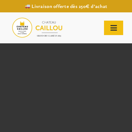
Livraison offerte dès 250€ d’achat
Passer
au
contenu
Toggl
Naviga
ACCUEIL
NOTRE HISTOIRE
NOTRE VIGNOBLE
NOS VINS