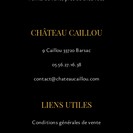
sur
la
page
du
CHÂTEAU CAILLOU
produit
9 Caillou 33720 Barsac
05.56.27.16.38
contact@chateaucaillou.com
LIENS UTILES
Conditions générales de vente