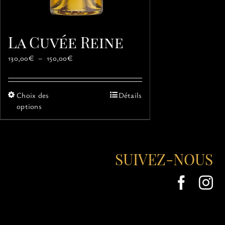
La Cuvée Reine
Plage
130,00
€
–
150,00
€
de
prix :
130,00€
Ce
Choix des
Détails
à
produit
options
150,00€
a
plusieurs
variations.
Les
SUIVEZ-NOUS
options
peuvent
être
choisies
sur
la