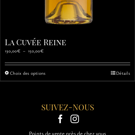
La Cuvée Reine
Plage
130,00
€
–
150,00
€
de
prix :
130,00€
Ce
Choix des options
Détails
à
produit
150,00€
a
plusieurs
variations.
SUIVEZ-NOUS
Les
options
peuvent
être
choisies
Points de vente près de chez vous