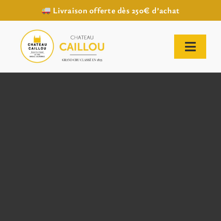
Livraison offerte dès 250€ d’achat
Passer
au
contenu
Toggl
Naviga
ACCUEIL
NOTRE HISTOIRE
NOTRE VIGNOBLE
NOS VINS