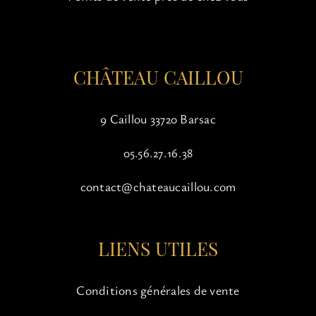
sur
la
page
du
CHÂTEAU CAILLOU
produit
9 Caillou 33720 Barsac
05.56.27.16.38
contact@chateaucaillou.com
LIENS UTILES
Conditions générales de vente