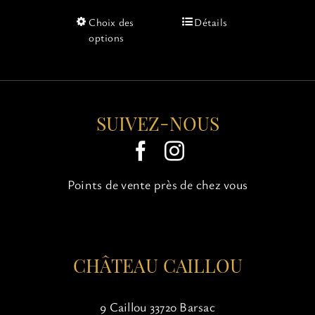
Ce
Choix des
Détails
produit
options
a
plusieurs
variations.
Les
options
SUIVEZ-NOUS
peuvent
être
choisies
sur
Points de vente près de chez vous
la
page
du
produit
CHÂTEAU CAILLOU
9 Caillou 33720 Barsac