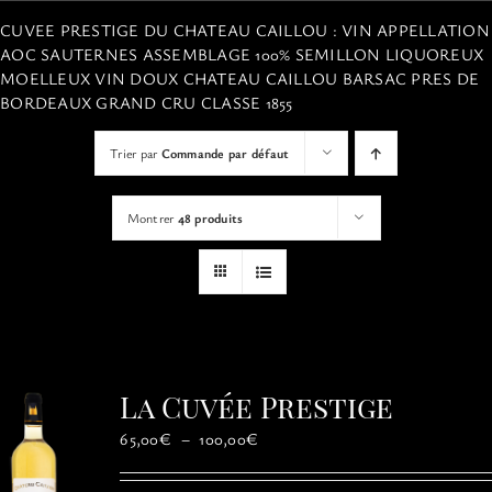
VISITES
CUVEE PRESTIGE DU CHATEAU CAILLOU : VIN APPELLATION
AOC SAUTERNES ASSEMBLAGE 100% SEMILLON LIQUOREUX
MOELLEUX VIN DOUX CHATEAU CAILLOU BARSAC PRES DE
OFFRIR UNE EXPERIENCE
BORDEAUX GRAND CRU CLASSE 1855
Trier par
Commande par défaut
BOUTIQUE EN LIGNE
Montrer
48 produits
ACTUALITÉS
CONTACT
MON PANIER
La Cuvée Prestige
Plage
65,00
€
–
100,00
€
de
prix :