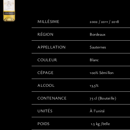
65,00€
à
100,00€
MILLÉSIME
2002 / 2011 / 2018
RÉGION
Bordeaux
APPELLATION
Sauternes
COULEUR
Blanc
CÉPAGE
100% Sémillon
ALCOOL
13,5%
CONTENANCE
75 cl (Bouteille)
UNITÉS
À l’unité
POIDS
1.5 kg /btlle