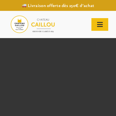
Livraison offerte dès 250€ d’achat
Passer
au
contenu
Toggl
Naviga
ACCUEIL
NOTRE HISTOIRE
NOTRE VIGNOBLE
NOS VINS