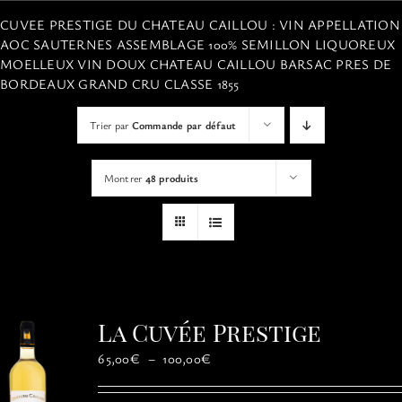
VISITES
CUVEE PRESTIGE DU CHATEAU CAILLOU : VIN APPELLATION
AOC SAUTERNES ASSEMBLAGE 100% SEMILLON LIQUOREUX
MOELLEUX VIN DOUX CHATEAU CAILLOU BARSAC PRES DE
OFFRIR UNE EXPERIENCE
BORDEAUX GRAND CRU CLASSE 1855
Trier par
Commande par défaut
BOUTIQUE EN LIGNE
Montrer
48 produits
ACTUALITÉS
CONTACT
MON PANIER
La Cuvée Prestige
Plage
65,00
€
–
100,00
€
de
prix :