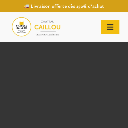
Livraison offerte dès 250€ d’achat
Passer
au
contenu
Toggl
Naviga
ACCUEIL
NOTRE HISTOIRE
NOTRE VIGNOBLE
NOS VINS