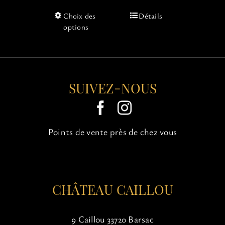
Ce
Choix des
Détails
produit
options
a
plusieurs
variations.
Les
options
SUIVEZ-NOUS
peuvent
être
choisies
sur
Points de vente près de chez vous
la
page
du
produit
CHÂTEAU CAILLOU
9 Caillou 33720 Barsac