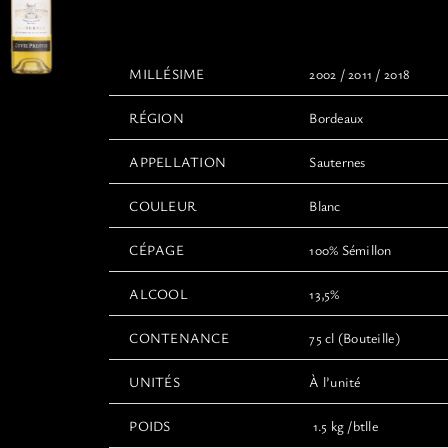
65,00€
à
100,00€
MILLÉSIME
2002 / 2011 / 2018
RÉGION
Bordeaux
APPELLATION
Sauternes
COULEUR
Blanc
CÉPAGE
100% Sémillon
ALCOOL
13,5%
CONTENANCE
75 cl (Bouteille)
UNITÉS
À l’unité
POIDS
1.5 kg /btlle