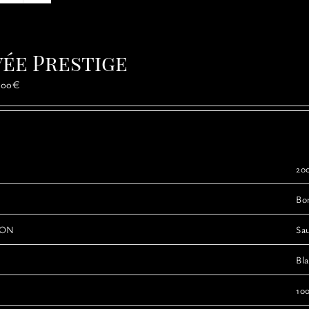
vée Prestige
Plage
,00
€
de
prix :
65,00€
à
100,00€
200
Bo
ION
Sa
Bl
10