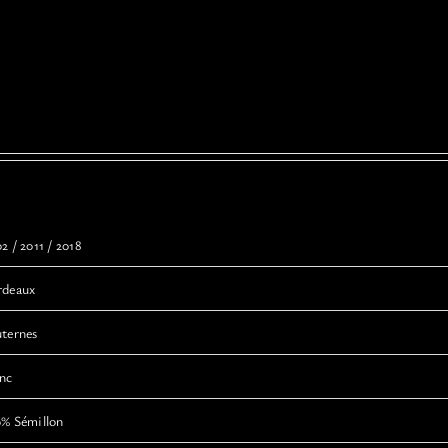
2 / 2011 / 2018
rdeaux
uternes
anc
0% Sémillon