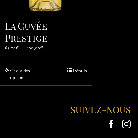
La Cuvée
Prestige
Plage
65,00
€
–
100,00
€
de
prix :
65,00€
Ce
Choix des
Détails
à
produit
options
100,00€
a
plusieurs
variations.
Les
SUIVEZ-NOUS
options
peuvent
être
choisies
sur