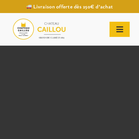
Livraison offerte dès 250€ d’achat
Passer
au
contenu
Toggl
Naviga
ACCUEIL
NOTRE HISTOIRE
NOTRE VIGNOBLE
NOS VINS