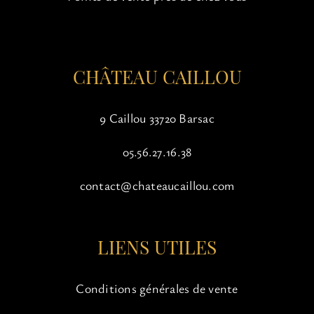
sur
la
page
du
CHÂTEAU CAILLOU
produit
9 Caillou 33720 Barsac
05.56.27.16.38
contact@chateaucaillou.com
LIENS UTILES
Conditions générales de vente