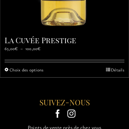
La Cuvée Prestige
Plage
65,00
€
–
100,00
€
de
prix :
65,00€
Ce
Choix des options
Détails
à
produit
100,00€
a
plusieurs
variations.
SUIVEZ-NOUS
Les
options
peuvent
être
choisies
Points de vente près de chez vous