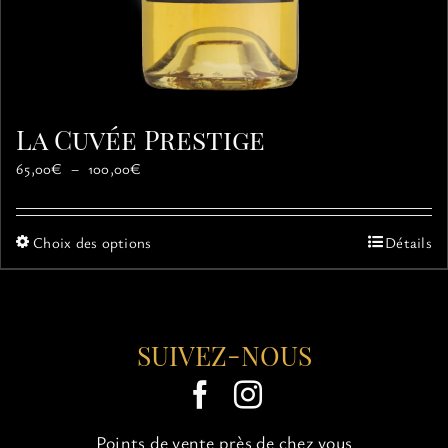
La Cuvée Prestige
Plage
65,00
€
–
100,00
€
de
prix :
65,00€
Ce
Choix des options
Détails
à
produit
100,00€
a
plusieurs
variations.
SUIVEZ-NOUS
Les
options
peuvent
être
choisies
Points de vente près de chez vous