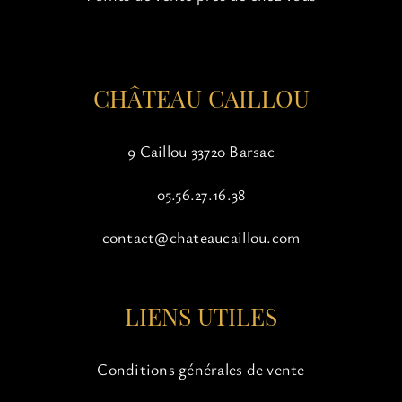
sur
la
page
du
CHÂTEAU CAILLOU
produit
9 Caillou 33720 Barsac
05.56.27.16.38
contact@chateaucaillou.com
LIENS UTILES
Conditions générales de vente