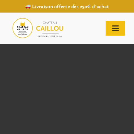
Livraison offerte dès 250€ d’achat
Passer
au
contenu
Toggl
Naviga
ACCUEIL
NOTRE HISTOIRE
NOTRE VIGNOBLE
NOS VINS