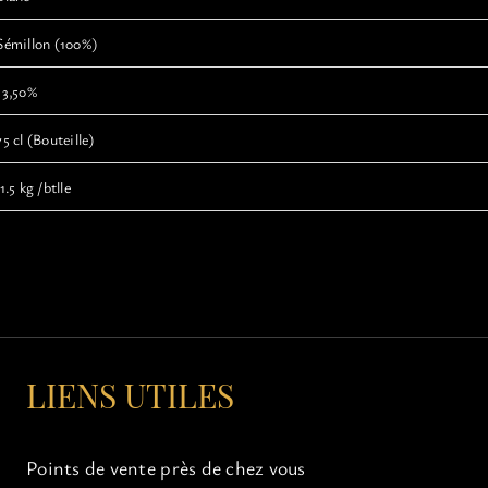
Sémillon (100%)
13,50%
75 cl (Bouteille)
1.5 kg /btlle
LIENS UTILES
Points de vente près de chez vous