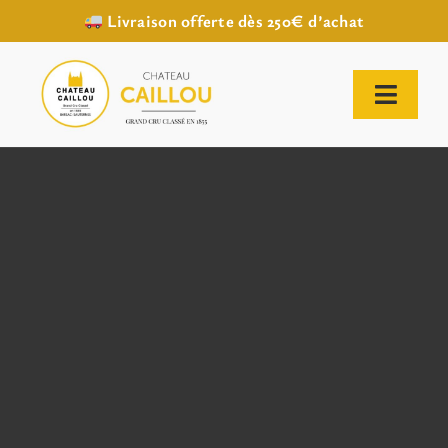
Livraison offerte dès 250€ d’achat
Passer
au
contenu
Toggl
Naviga
ACCUEIL
NOTRE HISTOIRE
NOTRE VIGNOBLE
NOS VINS