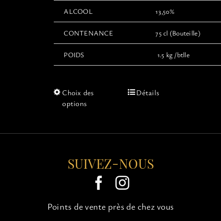
ALCOOL
13,50%
CONTENANCE
75 cl (Bouteille)
POIDS
1.5 kg /btlle
Ce
Choix des
Détails
produit
options
a
plusieurs
variations.
Les
options
SUIVEZ-NOUS
peuvent
être
choisies
sur
Points de vente près de chez vous
la