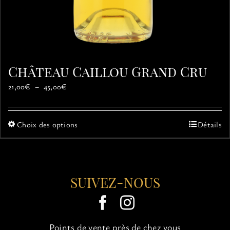
Château Caillou Grand Cru
Plage
21,00
€
–
45,00
€
de
prix :
21,00€
Ce
Choix des options
Détails
à
produit
45,00€
a
plusieurs
variations.
SUIVEZ-NOUS
Les
options
peuvent
être
choisies
Points de vente près de chez vous