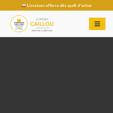
Livraison offerte dès 250€ d’achat
Passer
au
contenu
Toggl
Naviga
ACCUEIL
NOTRE HISTOIRE
NOTRE VIGNOBLE
NOS VINS