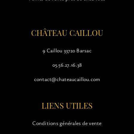
sur
la
page
du
CHÂTEAU CAILLOU
produit
9 Caillou 33720 Barsac
05.56.27.16.38
contact@chateaucaillou.com
LIENS UTILES
Conditions générales de vente