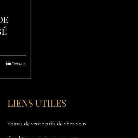
de
sé
Détails
s
ns.
LIENS UTILES
Points de vente près de chez vous
Conditions générales de vente