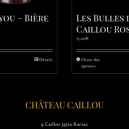
you – Bière
Les Bulles 
Caillou Ro
15,00
€
Ce
Ce
Détails
Choix des
produit
produit
options
a
a
plusieurs
plusieur
variations.
variatio
Les
Les
options
options
CHÂTEAU CAILLOU
peuvent
peuvent
être
être
choisies
choisies
sur
sur
9 Caillou 33720 Barsac
la
la