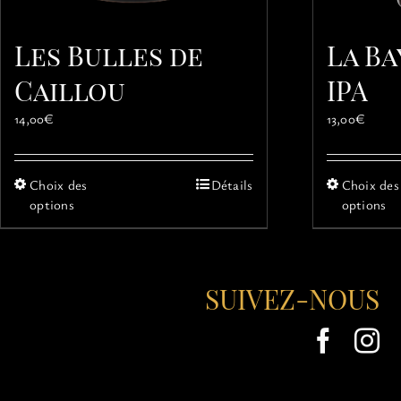
Les Bulles de
La Ba
Caillou
IPA
14,00
€
13,00
€
Ce
Choix des
Détails
Choix des
produit
options
options
a
plusieurs
variations.
Les
SUIVEZ-NOUS
options
peuvent
être
choisies
sur
la