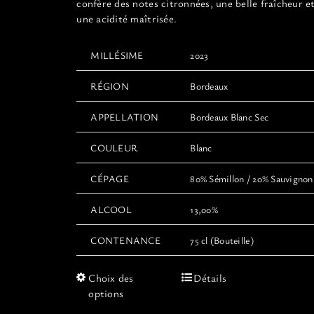
confère des notes citronnées, une belle fraîcheur e
une acidité maîtrisée.
MILLÉSIME
2023
RÉGION
Bordeaux
APPELLATION
Bordeaux Blanc Sec
COULEUR
Blanc
CÉPAGE
80% Sémillon / 20% Sauvignon
ALCOOL
13,00%
CONTENANCE
75 cl (Bouteille)
Ce
Choix des
Détails
produit
options
a