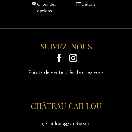
Ce
Choix des
Détails
produit
options
a
plusieurs
variations.
Les
options
SUIVEZ-NOUS
peuvent
être
choisies
sur
Points de vente près de chez vous
la
page
du
produit
CHÂTEAU CAILLOU
9 Caillou 33720 Barsac