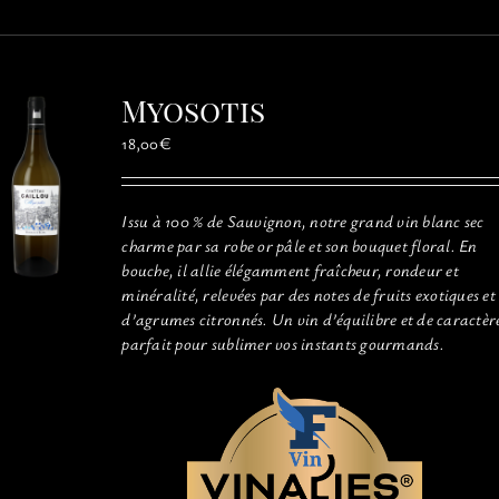
plusieurs
variations.
Les
options
Myosotis
peuvent
être
18,00
€
choisies
sur
la
Issu à 100 % de Sauvignon, notre grand vin blanc sec
page
charme par sa robe or pâle et son bouquet floral. En
du
bouche, il allie élégamment fraîcheur, rondeur et
produit
minéralité, relevées par des notes de fruits exotiques et
d’agrumes citronnés. Un vin d’équilibre et de caractèr
parfait pour sublimer vos instants gourmands.