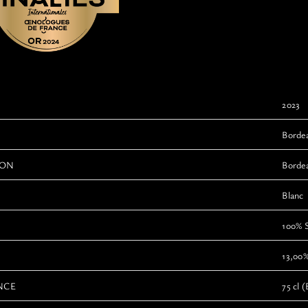
2023
Borde
ION
Bordea
Blanc
100% 
13,00
NCE
75 cl (