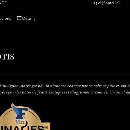
NCE
75 cl (Bouteille)
Ce
ptions
Détails
produit
a
plusieurs
variations.
Les
tis
options
peuvent
être
choisies
sur
 Sauvignon, notre grand vin blanc sec charme par sa robe or pâle et son b
la
evées par des notes de fruits exotiques et d’agrumes citronnés. Un vin d’é
page
du
produit