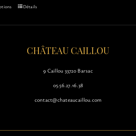
Ce
ptions
Détails
produit
a
plusieurs
variations.
Les
options
CHÂTEAU CAILLOU
peuvent
être
choisies
9 Caillou 33720 Barsac
sur
la
05.56.27.16.38
page
du
contact@chateaucaillou.com
produit