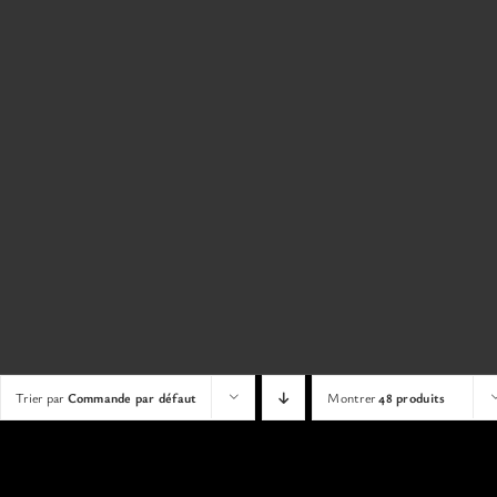
Trier par
Commande par défaut
Montrer
48 produits