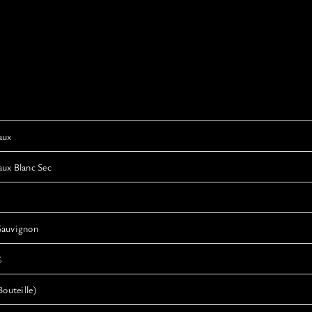
aux
ux Blanc Sec
Sauvignon
%
Bouteille)