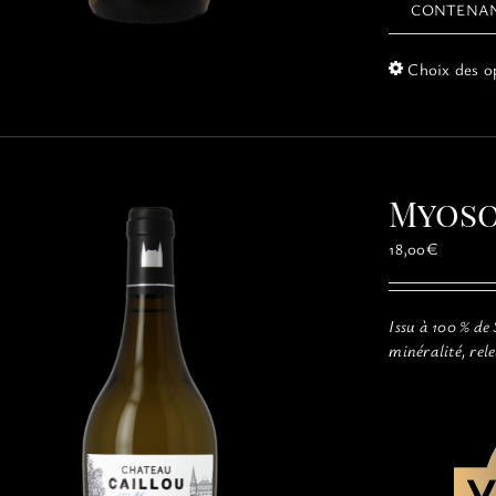
CONTENA
Choix des o
Myoso
18,00
€
Issu à 100 % de
minéralité, rel