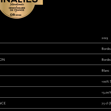
2023
Borde
ION
Bordea
Blanc
100% 
13,00
NCE
75 cl (