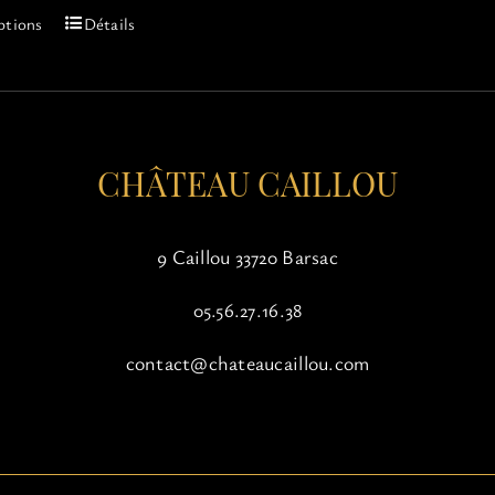
Ce
ptions
Détails
produit
a
plusieurs
variations.
Les
options
CHÂTEAU CAILLOU
peuvent
être
choisies
9 Caillou 33720 Barsac
sur
la
05.56.27.16.38
page
du
contact@chateaucaillou.com
produit