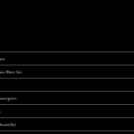
aux
ux Blanc Sec
Sauvignon
%
Bouteille)