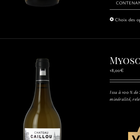
CONTENA
Choix des o
Myoso
18,00
€
Issu à 100 % de
minéralité, rel