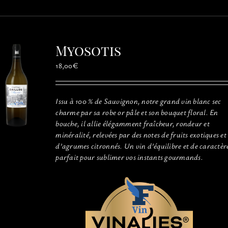
plusieurs
variations.
Les
options
Myosotis
peuvent
être
18,00
€
choisies
sur
la
Issu à 100 % de Sauvignon, notre grand vin blanc sec
page
charme par sa robe or pâle et son bouquet floral. En
du
bouche, il allie élégamment fraîcheur, rondeur et
produit
minéralité, relevées par des notes de fruits exotiques et
d’agrumes citronnés. Un vin d’équilibre et de caractèr
parfait pour sublimer vos instants gourmands.