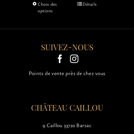
Ce
Choix des
Détails
produit
options
a
plusieurs
variations.
Les
options
SUIVEZ-NOUS
peuvent
être
choisies
sur
Points de vente près de chez vous
la
page
du
produit
CHÂTEAU CAILLOU
9 Caillou 33720 Barsac