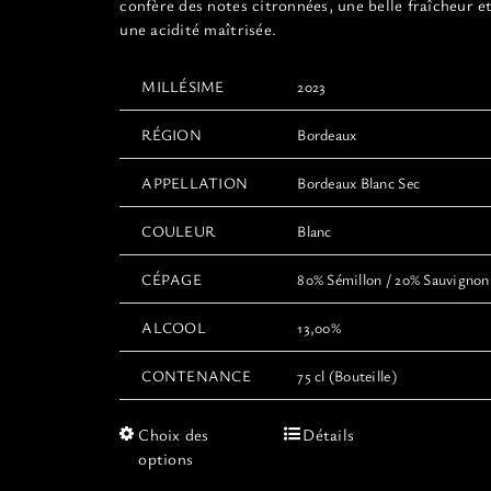
confère des notes citronnées, une belle fraîcheur e
une acidité maîtrisée.
MILLÉSIME
2023
RÉGION
Bordeaux
APPELLATION
Bordeaux Blanc Sec
COULEUR
Blanc
CÉPAGE
80% Sémillon / 20% Sauvignon
ALCOOL
13,00%
CONTENANCE
75 cl (Bouteille)
Ce
Choix des
Détails
produit
options
a