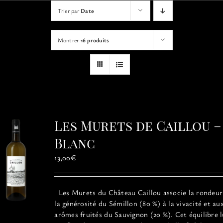
VISITES
Trier par
Date
Montrer
16 produits
OFFRIR UNE EXPERIENCE
BOUTIQUE EN LIGNE
ACTUALITÉS
Les Murets de Caillou –
Blanc
CONTACT
13,00
€
MON PANIER
Les Murets du Château Caillou associe la rondeur
la générosité du Sémillon (80 %) à la vivacité et au
arômes fruités du Sauvignon (20 %). Cet équilibre l