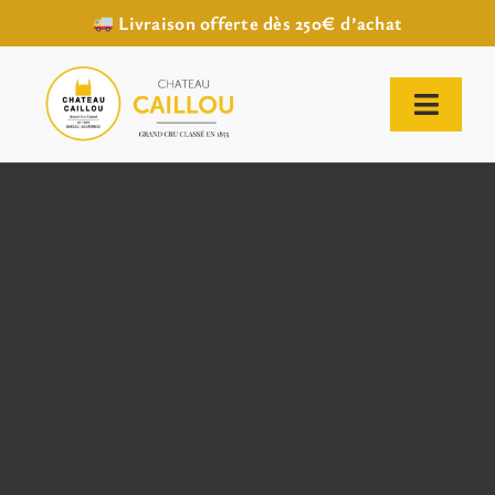
Livraison offerte dès 250€ d’achat
Passer
au
contenu
Toggl
Naviga
ACCUEIL
NOTRE HISTOIRE
NOTRE VIGNOBLE
NOS VINS