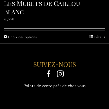
Les Murets de Caillou –
Blanc
13,00
€
Ce
Choix des options
Détails
produit
a
plusieurs
variations.
SUIVEZ-NOUS
Les
options
peuvent
être
choisies
Points de vente près de chez vous
sur
la
page
du