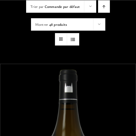
VISITES
Trier par
Commande par défaut
Montrer
48 produits
OFFRIR UNE EXPERIENCE
BOUTIQUE EN LIGNE
ACTUALITÉS
CONTACT
MON PANIER