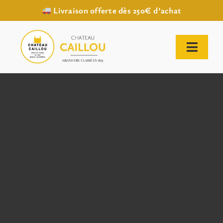
Livraison offerte dès 250€ d’achat
Passer
au
contenu
Toggl
Naviga
ACCUEIL
NOTRE HISTOIRE
NOTRE VIGNOBLE
NOS VINS