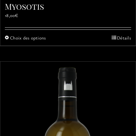
Myosotis
18,00
€
Ce
Choix des options
Détails
produit
a
plusieurs
variations.
Les
options
peuvent
être
choisies
sur
la
page
du
produit