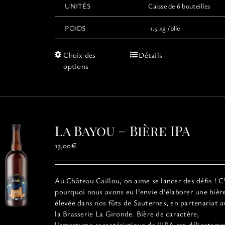
UNITÉS
Caisse de 6 bouteilles
POIDS
1.5 kg /blle
Ce
Choix des
Détails
produit
options
a
plusieurs
variations.
Les
options
La Bayou – Bière IPA
peuvent
être
13,00
€
choisies
sur
la
Au Château Caillou, on aime se lancer des défis ! C
page
pourquoi nous avons eu l'envie d'élaborer une bièr
du
élevée dans nos fûts de Sauternes, en partenariat a
produit
la Brasserie La Gironde. Bière de caractère,
l'amertume caractéristique de l'IPA est délicateme