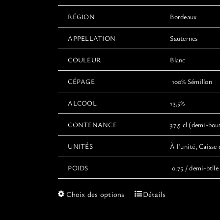
RÉGION
Bordeaux
APPELLATION
Sauternes
COULEUR
Blanc
CÉPAGE
100% Sémillon
ALCOOL
13,5%
CONTENANCE
37,5 cl (demi-boute
UNITÉS
À l’unité, Caisse 
POIDS
0.75 / demi-btlle 
Ce
Choix des options
Détails
produit
a