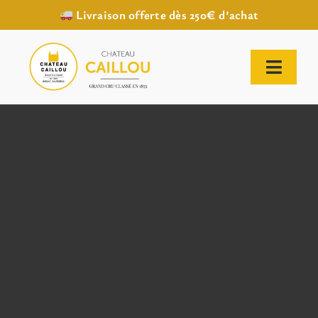
Livraison offerte dès 250€ d’achat
Passer
au
contenu
Toggl
Naviga
ACCUEIL
NOTRE HISTOIRE
NOTRE VIGNOBLE
NOS VINS