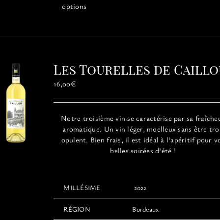
produit
options
a
plusieurs
variations.
Les
options
Les Tourelles de Caillo
peuvent
être
16,00
€
choisies
sur
la
Notre troisième vin se caractérise par sa fraîche
page
aromatique. Un vin léger, moelleux sans être tr
du
opulent. Bien frais, il est idéal à l'apéritif pour v
produit
belles soirées d'été !
MILLÉSIME
2022
RÉGION
Bordeaux