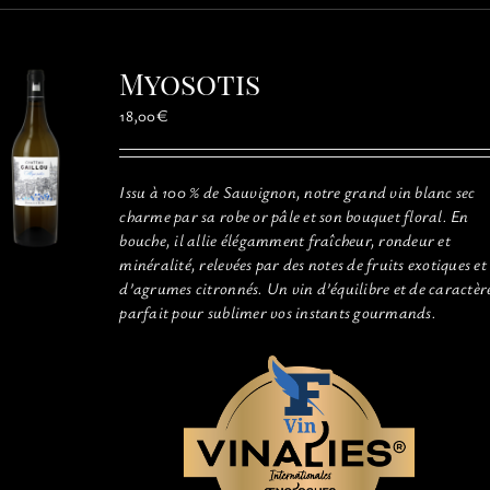
plusieurs
variations.
Les
Myosotis
options
peuvent
18,00
€
être
choisies
sur
Issu à 100 % de Sauvignon, notre grand vin blanc sec
la
charme par sa robe or pâle et son bouquet floral. En
page
bouche, il allie élégamment fraîcheur, rondeur et
du
minéralité, relevées par des notes de fruits exotiques et
produit
d’agrumes citronnés. Un vin d’équilibre et de caractèr
parfait pour sublimer vos instants gourmands.