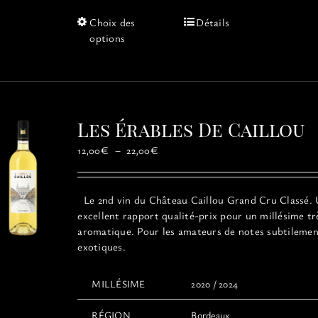
Ce
Choix des
Détails
produit
options
a
plusieurs
variations.
Les
options
Les Érables De Caillou
peuvent
être
Plage
12,00
€
–
22,00
€
choisies
de
sur
prix :
la
12,00€
Le 2nd vin du Château Caillou Grand Cru Classé.
page
à
excellent rapport qualité-prix pour un millésime tr
du
22,00€
aromatique. Pour les amateurs de notes subtileme
produit
exotiques.
MILLÉSIME
2020 / 2024
RÉGION
Bordeaux