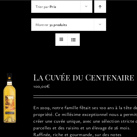
VISITES
Trier par
Prix
Montrer
32 produits
OFFRIR UNE EXPERIENCE
BOUTIQUE EN LIGNE
ACTUALITÉS
La Cuvée du Centenaire
CONTACT
100,00
€
MON PANIER
En 2009, notre famille fêtait ses 100 ans à la tête d
propriété. Ce millésime exceptionnel
nous a permit
créer une cuvée unique, avec une sélection stricte 
parcelles et des raisins et un élevage de 26 mois.
Raffinée, riche et gourmande, sur des notes