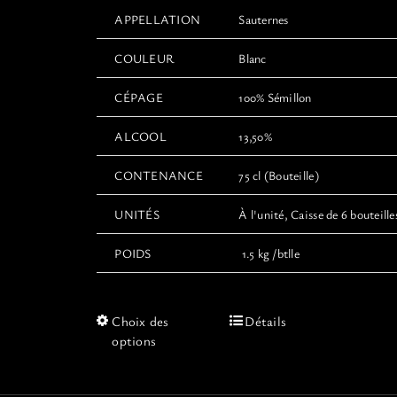
APPELLATION
Sauternes
COULEUR
Blanc
CÉPAGE
100% Sémillon
ALCOOL
13,50%
CONTENANCE
75 cl (Bouteille)
UNITÉS
À l'unité, Caisse de 6 bouteille
POIDS
1.5 kg /btlle
Ce
Choix des
Détails
produit
options
a
plusieurs