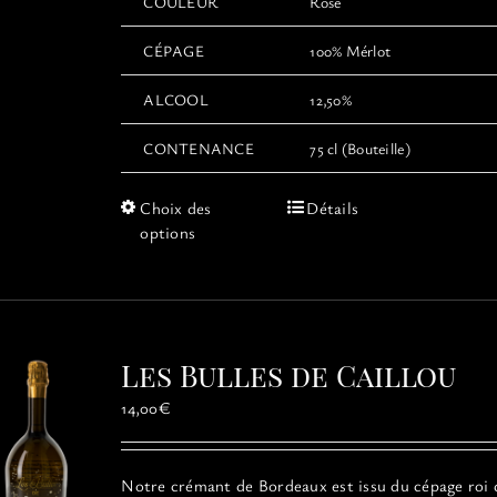
COULEUR
Rosé
CÉPAGE
100% Mérlot
ALCOOL
12,50%
CONTENANCE
75 cl (Bouteille)
Ce
Choix des
Détails
produit
options
a
plusieurs
variations.
Les
options
Les Bulles de Caillou
peuvent
être
14,00
€
choisies
sur
la
Notre crémant de Bordeaux est issu du cépage roi 