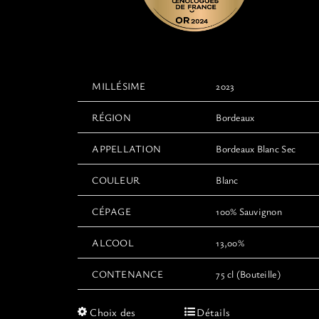
MILLÉSIME
2023
RÉGION
Bordeaux
APPELLATION
Bordeaux Blanc Sec
COULEUR
Blanc
CÉPAGE
100% Sauvignon
ALCOOL
13,00%
CONTENANCE
75 cl (Bouteille)
Ce
Choix des
Détails