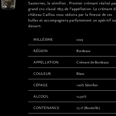
page
Sauternes, le sémillon . Premier crémant réalisé pa
du
grand cru classé 1855 de l'appellation. Le crémant 
produit
château Caillou vous séduira par la finesse de ses
bulles et accompagnera parfaitement un apéritif o
dessert.
MILLÉSIME
2023
RÉGION
Bordeaux
APPELLATION
Crémant de Bordeaux
COULEUR
Blanc
CÉPAGE
100% Sémillon
ALCOOL
12,50%
CONTENANCE
75 cl (Bouteille)