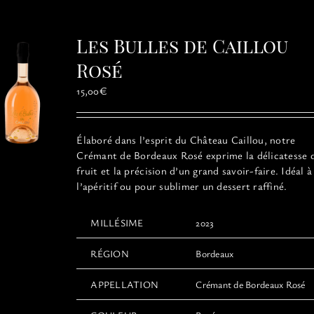
variations.
Les
options
Les Bulles de Caillou
peuvent
être
Rosé
choisies
15,00
€
sur
la
page
Élaboré dans l’esprit du Château Caillou, notre
du
Crémant de Bordeaux Rosé exprime la délicatesse 
produit
fruit et la précision d’un grand savoir-faire. Idéal à
l’apéritif ou pour sublimer un dessert raffiné.
MILLÉSIME
2023
RÉGION
Bordeaux
APPELLATION
Crémant de Bordeaux Rosé