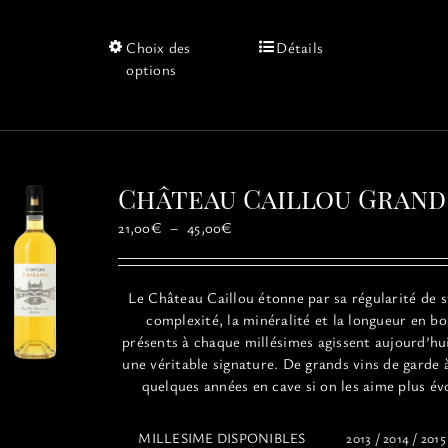
Ce
Choix des
Détails
produit
options
a
plusieurs
variations.
Les
options
Château Caillou Grand
peuvent
être
Plage
21,00
€
–
45,00
€
choisies
de
sur
prix :
la
21,00€
Le
Château
Caillou
étonne par sa régularité de s
page
à
complexité, la minéralité et la longueur en b
du
45,00€
présents à chaque millésimes agissent aujourd’h
produit
une véritable signature. De grands vins de garde 
quelques années en cave si on les aime plus év
MILLESIME DISPONIBLES
2013 / 2014 / 2015