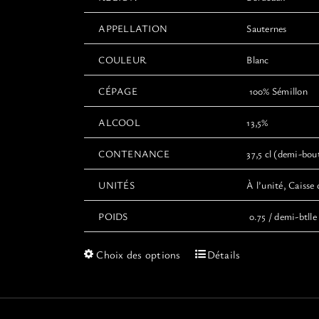
APPELLATION
Sauternes
COULEUR
Blanc
CÉPAGE
100% Sémillon
ALCOOL
13,5%
CONTENANCE
37,5 cl (demi-boute
UNITÉS
À l’unité, Caisse 
POIDS
0.75 / demi-btlle 
Ce
Choix des options
Détails
produit
a
plusieurs
variations.