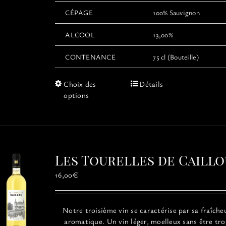
CÉPAGE
100% Sauvignon
ALCOOL
13,00%
CONTENANCE
75 cl (Bouteille)
Ce
Choix des
Détails
produit
options
a
plusieurs
variations.
Les
options
Les Tourelles de Caillo
peuvent
être
16,00
€
choisies
sur
la
Notre troisième vin se caractérise par sa fraîche
page
aromatique. Un vin léger, moelleux sans être tr