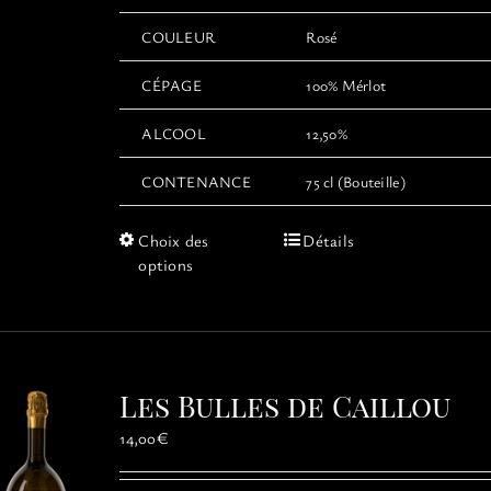
COULEUR
Rosé
CÉPAGE
100% Mérlot
ALCOOL
12,50%
CONTENANCE
75 cl (Bouteille)
Ce
Choix des
Détails
produit
options
a
plusieurs
variations.
Les
options
Les Bulles de Caillou
peuvent
être
14,00
€
choisies
sur