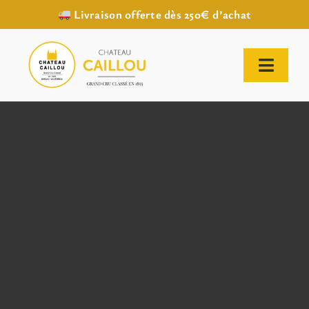
Livraison offerte dès 250€ d’achat
Passer
au
contenu
Toggl
Naviga
ACCUEIL
NOTRE HISTOIRE
NOTRE VIGNOBLE
NOS VINS