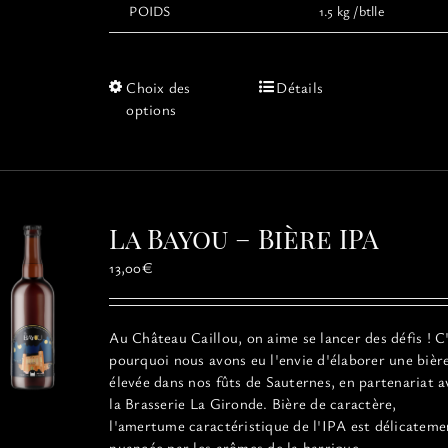
POIDS
1.5 kg /btlle
Ce
Choix des
Détails
produit
options
a
plusieurs
variations.
Les
options
La Bayou – Bière IPA
peuvent
être
13,00
€
choisies
sur
la
Au Château Caillou, on aime se lancer des défis ! C
page
pourquoi nous avons eu l'envie d'élaborer une bièr
du
élevée dans nos fûts de Sauternes, en partenariat a
produit
la Brasserie La Gironde. Bière de caractère,
l'amertume caractéristique de l'IPA est délicateme
nuancée par les arômes de la barrique.