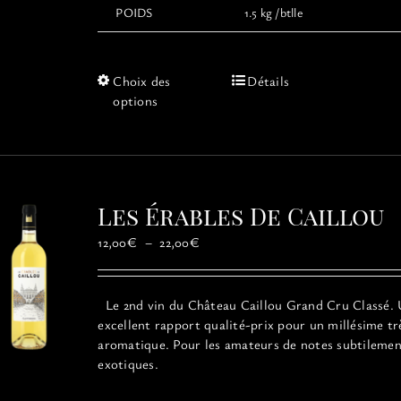
POIDS
1.5 kg /btlle
Ce
Choix des
Détails
produit
options
a
plusieurs
variations.
Les
options
Les Érables De Caillou
peuvent
être
Plage
12,00
€
–
22,00
€
choisies
de
sur
prix :
la
12,00€
Le 2nd vin du Château Caillou Grand Cru Classé.
page
à
excellent rapport qualité-prix pour un millésime tr
du
22,00€
aromatique. Pour les amateurs de notes subtileme
produit
exotiques.