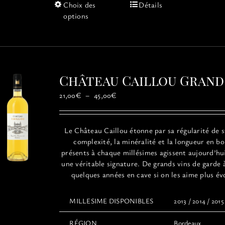
Ce
Choix des
Détails
produit
options
a
plusieurs
variations.
Les
options
Château Caillou Grand
peuvent
être
Plage
21,00
€
–
45,00
€
choisies
de
sur
prix :
la
21,00€
Le
Château
Caillou
étonne par sa régularité de s
page
à
complexité, la minéralité et la longueur en b
du
45,00€
présents à chaque millésimes agissent aujourd’h
produit
une véritable signature. De grands vins de garde 
quelques années en cave si on les aime plus év
MILLESIME DISPONIBLES
2013 / 2014 / 2015
RÉGION
Bordeaux