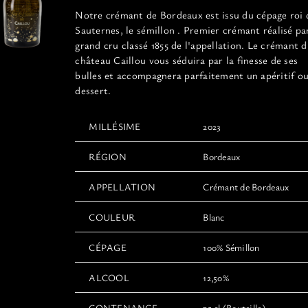
la
Notre crémant de Bordeaux est issu du cépage roi 
page
Sauternes, le sémillon . Premier crémant réalisé pa
du
grand cru classé 1855 de l'appellation. Le crémant 
produit
château Caillou vous séduira par la finesse de ses
bulles et accompagnera parfaitement un apéritif o
dessert.
MILLÉSIME
2023
RÉGION
Bordeaux
APPELLATION
Crémant de Bordeaux
COULEUR
Blanc
CÉPAGE
100% Sémillon
ALCOOL
12,50%
CONTENANCE
75 cl (Bouteille)