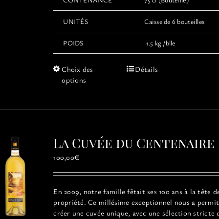
UNITÉS
Caisse de 6 bouteilles
POIDS
1.5 kg /blle
Ce
Choix des
Détails
produit
options
a
plusieurs
variations.
Les
options
La Cuvée du Centenaire
peuvent
être
100,00
€
choisies
sur
la
En 2009, notre famille fêtait ses 100 ans à la tête d
page
propriété. Ce millésime exceptionnel
nous a permit
du
créer une cuvée unique, avec une sélection stricte 