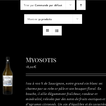
VISITES
Trier par
Commande par défaut
Montrer
32 produits
OFFRIR UNE EXPERIENCE
BOUTIQUE EN LIGNE
ACTUALITÉS
Myosotis
CONTACT
18,00
€
MON PANIER
Issu à 100 % de Sauvignon, notre grand vin blanc sec
charme par sa robe or pâle et son bouquet floral. En
bouche, il allie élégamment fraîcheur, rondeur et
minéralité, relevées par des notes de fruits exotiques et
d’agrumes citronnés. Un vin d’équilibre et de caractèr