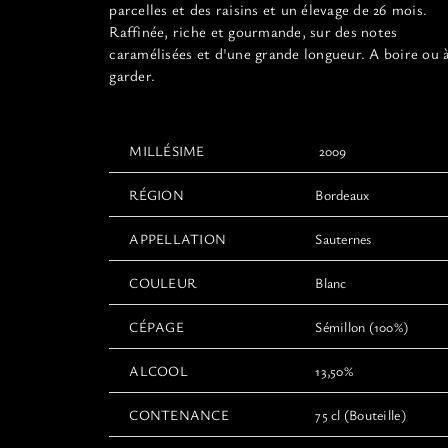
produit
parcelles et des raisins et un élevage de 26 mois.
Raffinée, riche et gourmande, sur des notes
caramélisées et d'une grande longueur. A boire ou 
garder.
MILLÉSIME
2009
RÉGION
Bordeaux
APPELLATION
Sauternes
COULEUR
Blanc
CÉPAGE
Sémillon (100%)
ALCOOL
13,50%
CONTENANCE
75 cl (Bouteille)