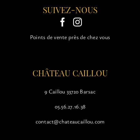
Les
SUIVEZ-NOUS
options
peuvent
être
choisies
Points de vente près de chez vous
sur
la
page
du
produit
CHÂTEAU CAILLOU
9 Caillou 33720 Barsac
05.56.27.16.38
contact@chateaucaillou.com