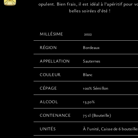
du
opulent. Bien frais, il est idéal à l'apéritif pour v
produit
belles soirées d'été !
MILLÉSIME
2022
RÉGION
Bordeaux
APPELLATION
Sauternes
COULEUR
Blanc
CÉPAGE
100% Sémillon
ALCOOL
13,50%
CONTENANCE
75 cl (Bouteille)
UNITÉS
À l'unité, Caisse de 6 bouteille