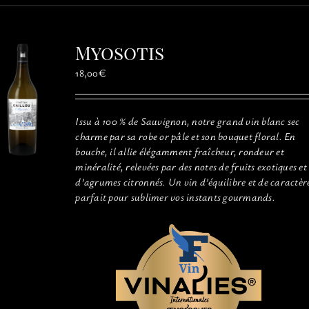
plusieurs
variations.
Les
Myosotis
options
peuvent
18,00
€
être
choisies
sur
Issu à 100 % de Sauvignon, notre grand vin blanc sec
la
charme par sa robe or pâle et son bouquet floral. En
page
bouche, il allie élégamment fraîcheur, rondeur et
du
minéralité, relevées par des notes de fruits exotiques et
produit
d’agrumes citronnés. Un vin d’équilibre et de caractèr
parfait pour sublimer vos instants gourmands.