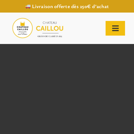
Livraison offerte dès 250€ d’achat
Passer
au
contenu
Toggl
Naviga
ACCUEIL
NOTRE HISTOIRE
NOTRE VIGNOBLE
NOS VINS