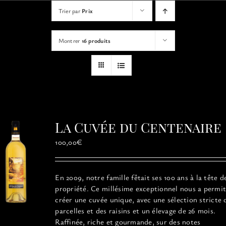
VISITES
Trier par
Prix
Montrer
16 produits
OFFRIR UNE EXPERIENCE
BOUTIQUE EN LIGNE
ACTUALITÉS
La Cuvée du Centenaire
CONTACT
100,00
€
MON PANIER
En 2009, notre famille fêtait ses 100 ans à la tête d
propriété. Ce millésime exceptionnel
nous a permit
créer une cuvée unique, avec une sélection stricte 
parcelles et des raisins et un élevage de 26 mois.
Raffinée, riche et gourmande, sur des notes