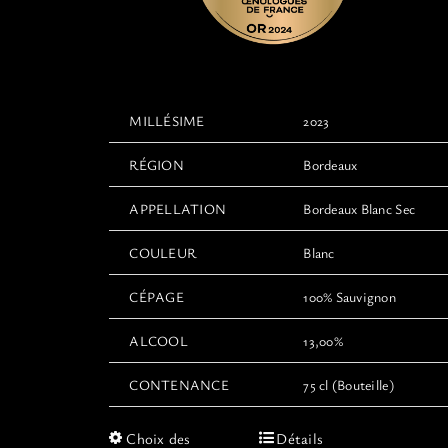
MILLÉSIME
2023
RÉGION
Bordeaux
APPELLATION
Bordeaux Blanc Sec
COULEUR
Blanc
CÉPAGE
100% Sauvignon
ALCOOL
13,00%
CONTENANCE
75 cl (Bouteille)
Ce
Choix des
Détails