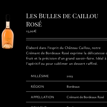
variations.
Les
options
Les Bulles de Caillou
peuvent
être
Rosé
choisies
15,00
€
sur
la
page
Élaboré dans l’esprit du Château Caillou, notre
du
Crémant de Bordeaux Rosé exprime la délicatesse 
produit
fruit et la précision d’un grand savoir-faire. Idéal à
l’apéritif ou pour sublimer un dessert raffiné.
MILLÉSIME
2023
RÉGION
Bordeaux
APPELLATION
Crémant de Bordeaux Rosé