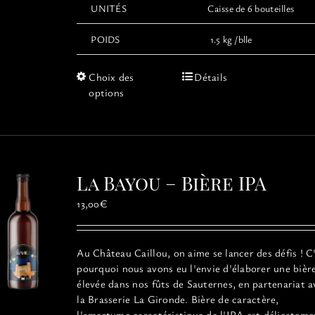
UNITÉS
Caisse de 6 bouteilles
POIDS
1.5 kg /blle
Ce
Choix des
Détails
produit
options
a
plusieurs
variations.
Les
options
La Bayou – Bière IPA
peuvent
être
13,00
€
choisies
sur
la
Au Château Caillou, on aime se lancer des défis ! C
page
pourquoi nous avons eu l'envie d'élaborer une bièr
du
élevée dans nos fûts de Sauternes, en partenariat a
produit
la Brasserie La Gironde. Bière de caractère,
l'amertume caractéristique de l'IPA est délicateme