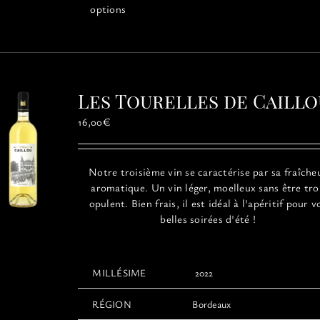
produit
options
a
plusieurs
variations.
Les
options
Les Tourelles de Caillo
peuvent
être
16,00
€
choisies
sur
la
Notre troisième vin se caractérise par sa fraîche
page
aromatique. Un vin léger, moelleux sans être tr
du
opulent. Bien frais, il est idéal à l'apéritif pour v
produit
belles soirées d'été !
MILLÉSIME
2022
RÉGION
Bordeaux