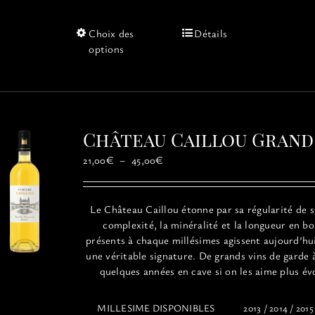
Ce
Choix des
Détails
produit
options
a
plusieurs
variations.
Les
options
Château Caillou Grand
peuvent
être
Plage
21,00
€
–
45,00
€
choisies
de
sur
prix :
la
21,00€
Le
Château
Caillou
étonne par sa régularité de s
page
à
complexité, la minéralité et la longueur en b
du
45,00€
présents à chaque millésimes agissent aujourd’h
produit
une véritable signature. De grands vins de garde 
quelques années en cave si on les aime plus év
MILLESIME DISPONIBLES
2013 / 2014 / 2015