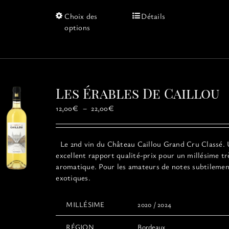
Ce
Choix des
Détails
produit
options
a
plusieurs
variations.
Les
options
Les Érables De Caillou
peuvent
être
Plage
12,00
€
–
22,00
€
choisies
de
sur
prix :
la
12,00€
Le 2nd vin du Château Caillou Grand Cru Classé.
page
à
excellent rapport qualité-prix pour un millésime tr
du
22,00€
aromatique. Pour les amateurs de notes subtileme
produit
exotiques.
MILLÉSIME
2020 / 2024
RÉGION
Bordeaux