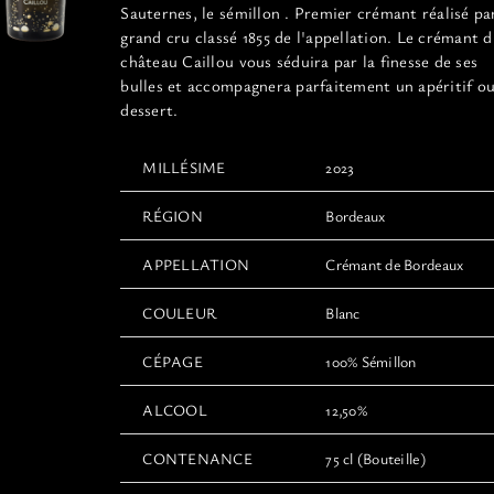
page
Sauternes, le sémillon . Premier crémant réalisé pa
du
grand cru classé 1855 de l'appellation. Le crémant 
produit
château Caillou vous séduira par la finesse de ses
bulles et accompagnera parfaitement un apéritif o
dessert.
MILLÉSIME
2023
RÉGION
Bordeaux
APPELLATION
Crémant de Bordeaux
COULEUR
Blanc
CÉPAGE
100% Sémillon
ALCOOL
12,50%
CONTENANCE
75 cl (Bouteille)