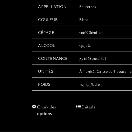
APPELLATION
Sauternes
COULEUR
Blanc
CÉPAGE
100% Sémillon
ALCOOL
13,50%
CONTENANCE
75 cl (Bouteille)
UNITÉS
À l'unité, Caisse de 6 bouteille
POIDS
1.5 kg /btlle
Ce
Choix des
Détails
produit
options
a
plusieurs