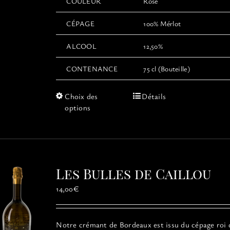
COULEUR
Rosé
CÉPAGE
100% Mérlot
ALCOOL
12,50%
CONTENANCE
75 cl (Bouteille)
Ce
Choix des
Détails
produit
options
a
plusieurs
variations.
Les
options
Les Bulles de Caillou
peuvent
être
14,00
€
choisies
sur
la
Notre crémant de Bordeaux est issu du cépage roi 