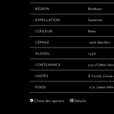
RÉGION
Bordeaux
APPELLATION
Sauternes
COULEUR
Blanc
CÉPAGE
100% Sémillon
ALCOOL
13,5%
CONTENANCE
37,5 cl (demi-boute
UNITÉS
À l’unité, Caisse 
POIDS
0.75 / demi-btlle 
Ce
Choix des options
Détails
produit
a