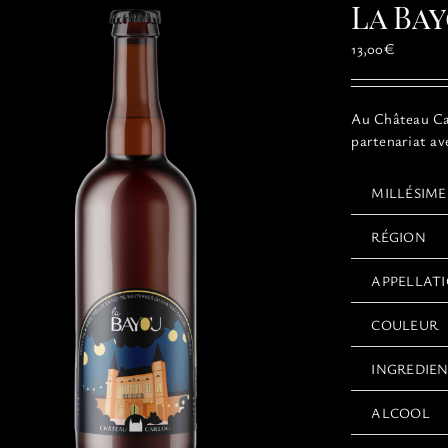
La Bay
13,00
€
Au Château Cai
partenariat av
MILLÉSIME
RÉGION
APPELLAT
COULEUR
INGREDIE
ALCOOL