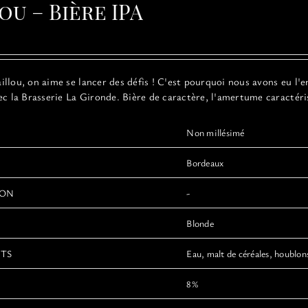
ou – Bière IPA
llou, on aime se lancer des défis ! C'est pourquoi nous avons eu l'e
ec la Brasserie La Gironde. Bière de caractère, l'amertume caractéri
Non millésimé
Bordeaux
ION
-
Blonde
NTS
Eau, malt de céréales, houblons
8%