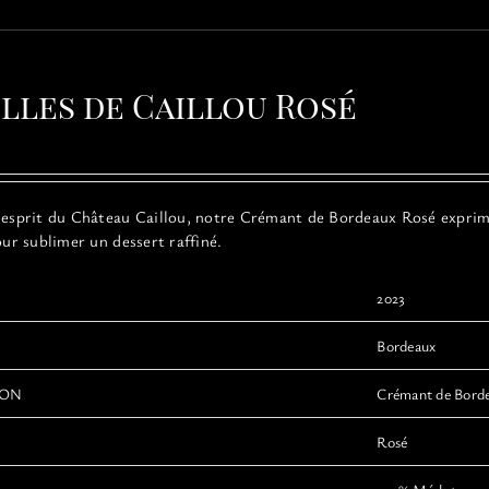
a
plusieurs
variations.
Les
ulles de Caillou Rosé
options
peuvent
être
choisies
sur
’esprit du Château Caillou, notre Crémant de Bordeaux Rosé exprime l
la
our sublimer un dessert raffiné.
page
du
produit
2023
Bordeaux
ION
Crémant de Bord
Rosé