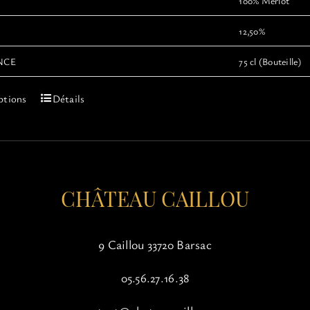
100% Mérlot
12,50%
NCE
75 cl (Bouteille)
Ce
ptions
Détails
produit
a
plusieurs
variations.
Les
options
CHÂTEAU CAILLOU
peuvent
être
choisies
9 Caillou 33720 Barsac
sur
la
05.56.27.16.38
page
du