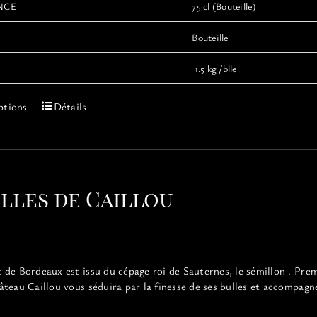
NCE
75 cl (Bouteille)
Bouteille
1.5 kg /blle
Ce
ptions
Détails
produit
a
plusieurs
variations.
Les
ulles de Caillou
options
peuvent
être
choisies
sur
de Bordeaux est issu du cépage roi de Sauternes, le sémillon . Premi
la
teau Caillou vous séduira par la finesse de ses bulles et accompagn
page
du