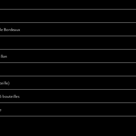
de Bordeaux
llon
eille)
6 bouteilles
e