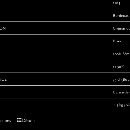
produit
2023
Bordeaux
ION
Crémant 
Blanc
100% Sémi
12,50%
NCE
75 cl (Bout
Caisse de 
1.5 kg /bll
Ce
ptions
Détails
produit