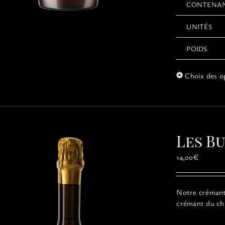
CONTENA
UNITÉS
POIDS
Choix des o
Les B
14,00
€
Notre crémant 
crémant du châ