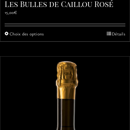
Les Bulles de Caillou Rosé
15,00
€
Ce
Choix des options
Détails
produit
a
plusieurs
variations.
Les
options
peuvent
être
choisies
sur
la
page
du
produit