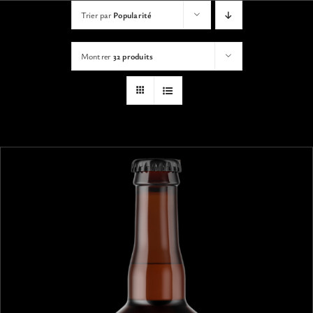
VISITES
Trier par
Popularité
Montrer
32 produits
OFFRIR UNE EXPERIENCE
BOUTIQUE EN LIGNE
ACTUALITÉS
CONTACT
MON PANIER